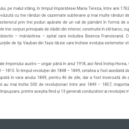
lui, pe malul stâng, în timpul împărătesei Maria Tereza, între anii 176
revăzută cu trei rânduri de cazemate subterane și mai multe rânduri de
exteriorul prin trei poduri apărate de un val de pământ în formă de 
e trei corpuri principale de clădiri din interior, construite în stil baroc, 
biectiv – mănăstirea – spital care includea Biserica Franciscană. C
ucțiile de tip Vauban din faza târzie care încheie evoluția sistemelor st
le Imperiului austro – ungar până în anul 1918, aici fiind închiși Horea, 
90 – 1815. În timpul revoluției din 1848 – 1849, cetatea a fost asediată 
upată în vara anului 1849, pentru 46 de zile, dar a fost încercuită de
cii au mai închis 500 de revoluționari între anii 1849 – 1857, majorita
mpușcare, printre aceștia fiind și 13 generali conducători ai revoluției 