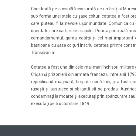
Construită pe o insulă înconjurată de un braț al Mureșu
sub forma unei stele cu șase colțuri cetatea a fost p
care puteau fi la nevoie ușor inundate. Comunica cu 
orientate spre cartierele orașului. Poarta principală și cel
comandamentul, garda cetății și cel mai important o
bastioane cu șase colțuri înscriu cetatea printre constr
Transilvania.
Cetatea a fost una din cele mai mari închisori militare a
Crișan și prizonierii din armata franceză, între anii 17
republicană maghiară, timp de nouă luni, și a fost oc
rusești și austriece și obligată să se predea. Austrie
condamnați la moarte și executați prin spânzurare sau î
executați pe 6 octombrie 1849.