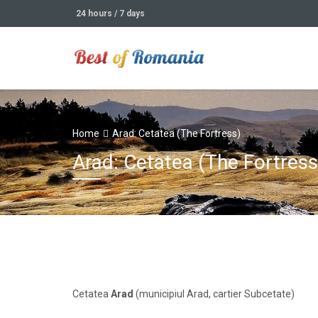
24 hours / 7 days
Home
Arad: Cetatea (The Fortress)
Arad: Cetatea (The Fortress
Cetatea
Arad
(municipiul Arad, cartier Subcetate)