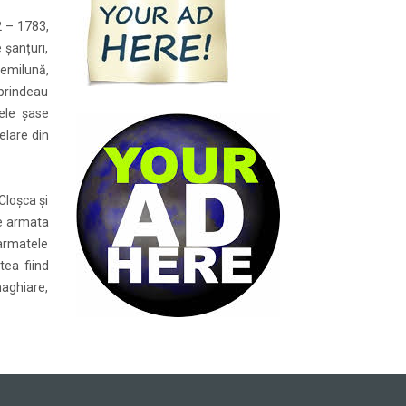
2 – 1783,
 șanțuri,
semilună,
cuprindeau
ele șase
elare din
Cloșca și
de armata
 armatele
tea fiind
maghiare,