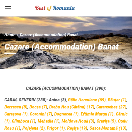
Home
Cazare (Accommodation) Banat
Cazare (Accommodation) Banat
CAZARE (ACCOMMODATION) BANAT (390):
CARAȘ SEVERIN (230):
Anina (3),
Băile Herculane (69)
,
Băuțar (1)
,
Berzasca (8)
,
Bocșa (7)
,
Brebu Nou (Gărâna) (17)
,
Caransebeș (27)
,
Carașova (1)
,
Coronini (7)
,
Dognecea (1)
,
Eftimie Murgu (1)
,
Gârnic
(1)
,
Glimboca (1)
,
Mehadia (1)
,
Moldova Nouă (3)
,
Oravița (5)
,
Oțelu
Roșu (1)
,
Pojejena (2)
,
Prigor (1)
,
Reșița (19)
,
Sasca Montană (13)
,