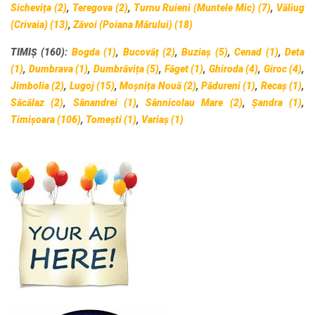
Sichevița (2)
,
Teregova (2)
,
Turnu Ruieni (Muntele Mic) (7)
,
Văliug
(Crivaia) (13)
,
Zăvoi (Poiana Mărului) (18)
TIMIȘ (160):
Bogda (1)
,
Bucovăț (2)
,
Buziaș (5)
,
Cenad (1)
,
Deta
(1)
,
Dumbrava (1)
,
Dumbrăvița (5)
,
Făget (1)
,
Ghiroda (4)
,
Giroc (4)
,
Jimbolia (2)
,
Lugoj (15)
,
Moșnița Nouă (2)
,
Pădureni (1)
,
Recaș (1)
,
Săcălaz (2)
,
Sânandrei (1)
,
Sânnicolau Mare (2)
,
Șandra (1)
,
Timișoara (106)
,
Tomești (1)
,
Variaș (1)