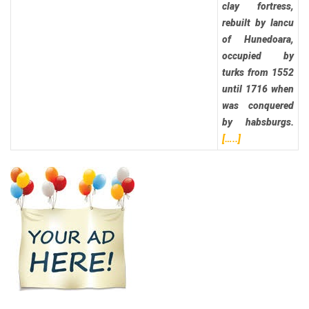
clay fortress,
rebuilt by Iancu
of Hunedoara,
occupied by
turks from 1552
until 1716 when
was conquered
by habsburgs.
[…..]