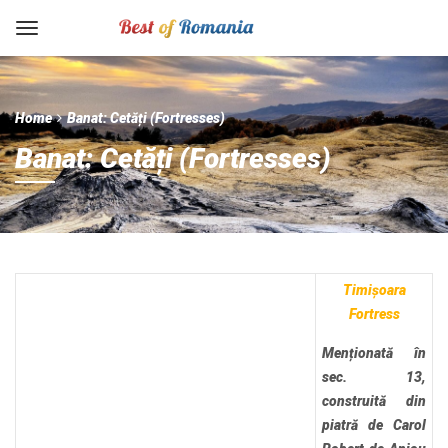
Home
Banat: Cetăți (Fortresses)
Banat: Cetăți (Fortresses)
Timișoara
Fortress
Menționată în
sec. 13,
construită din
piatră de Carol