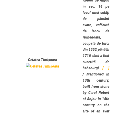
Robert de Anjou
în sec. 14 pe
locul unei cetăți
de pământ
avare, refăcută
de Iancu de
Hunedoara,
ocupată de turci
din 1552 până în
1716 când a fost
Cetatea Timișoara
cucerită de
habsburgi.
[…..]
/
Mentioned in
13th century,
built from stone
by Carol Robert
of Anjou in 14th
century on the
site of an avar