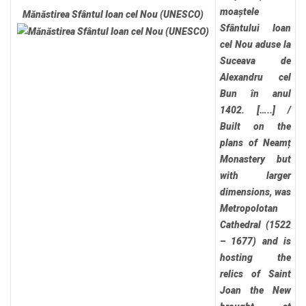
moaștele
Mănăstirea Sfântul Ioan cel Nou (UNESCO)
Sfântului Ioan
cel Nou aduse la
Suceava de
Alexandru cel
Bun în anul
1402. […..]
/
Built on the
plans of Neamț
Monastery but
with larger
dimensions, was
Metropolotan
Cathedral (1522
– 1677) and is
hosting the
relics of Saint
Joan the New