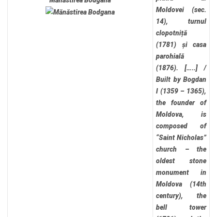
Mănăstirea Bodgana
Moldovei (sec.
14), turnul
clopotniță
(1781) și casa
parohială
(1876). […..]
/
Built by Bogdan
I (1359 – 1365),
the founder of
Moldova, is
composed of
“Saint Nicholas”
church – the
oldest stone
monument in
Moldova (14th
century), the
bell tower