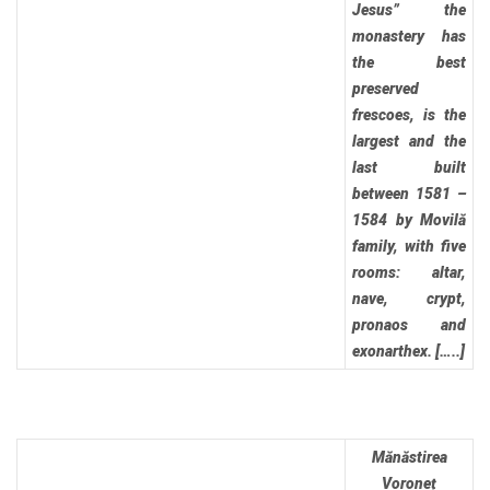
Jesus” the
monastery has
the best
preserved
frescoes, is the
largest and the
last built
between 1581 –
1584 by Movilă
family, with five
rooms: altar,
nave, crypt,
pronaos and
exonarthex. […..]
Mănăstirea
Voroneț