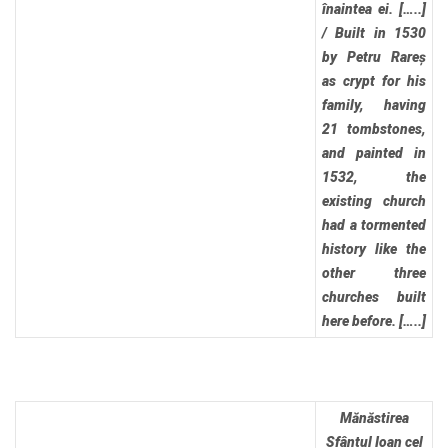
înaintea ei. […..]
/
Built in 1530
by Petru Rareș
as crypt for his
family, having
21 tombstones,
and painted in
1532, the
existing church
had a tormented
history like the
other three
churches built
here before. […..]
Mănăstirea
Sfântul Ioan cel