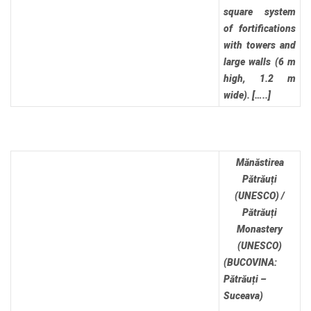
square system
of fortifications
with towers and
large walls (6 m
high, 1.2 m
wide). […..]
Mănăstirea
Pătrăuți
(UNESCO) /
Pătrăuți
Monastery
(UNESCO)
(BUCOVINA:
Pătrăuți –
Suceava)