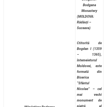
Bodgana
Monastery
(MOLDOVA:
Rădăuți –
Suceava)
Ctitorită de
Bogdan I (1359
– 1365),
întemeietorul
Moldovei, este
formată din
Biserica
“Sfântul
Nicolae” – cel
mai vechi
monument de
piatră al