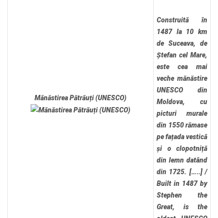
Construită în
1487 la 10 km
de Suceava, de
Ștefan cel Mare,
este cea mai
veche mănăstire
UNESCO din
Mănăstirea Pătrăuți (UNESCO)
Moldova, cu
picturi murale
din 1550 rămase
pe fațada vestică
și o clopotniță
din lemn datând
din 1725. […..]
/
Built in 1487 by
Stephen the
Great, is the