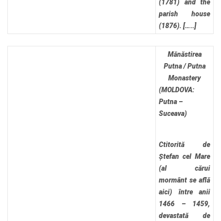
(1781) and the
parish house
(1876). […..]
Mănăstirea
Putna / Putna
Monastery
(MOLDOVA:
Putna –
Suceava)
Ctitorită de
Ștefan cel Mare
(al cărui
mormânt se află
aici) între anii
1466 – 1459,
devastată de