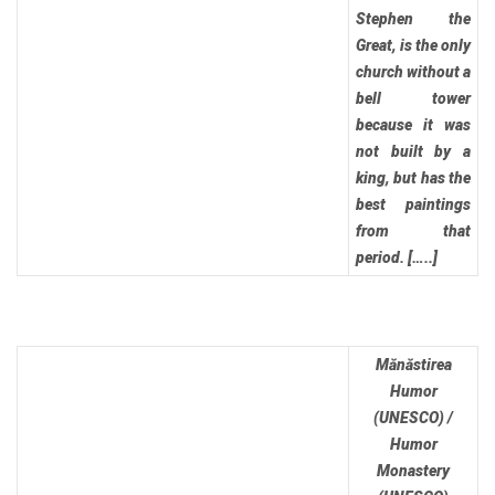
Stephen the
Great, is the only
church without a
bell tower
because it was
not built by a
king, but has the
best paintings
from that
period. […..]
Mănăstirea
Humor
(UNESCO) /
Humor
Monastery