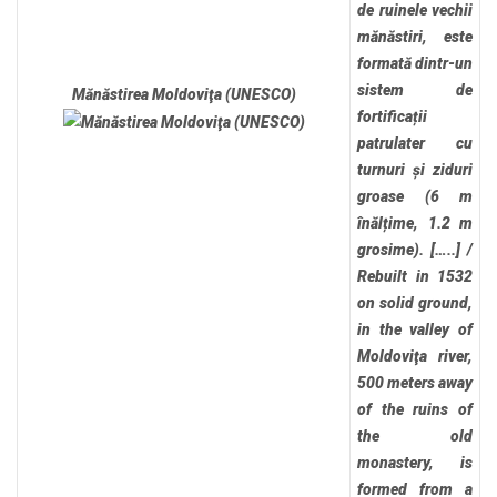
de ruinele vechii
mănăstiri, este
formată dintr-un
sistem de
Mănăstirea Moldoviţa (UNESCO)
fortificații
patrulater cu
turnuri și ziduri
groase (6 m
înălțime, 1.2 m
grosime). […..]
/
Rebuilt in 1532
on solid ground,
in the valley of
Moldoviţa river,
500 meters away
of the ruins of
the old
monastery, is
formed from a