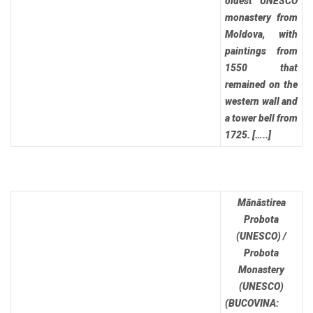
oldest UNESCO
monastery from
Moldova, with
paintings from
1550 that
remained on the
western wall and
a tower bell from
1725. […..]
Mănăstirea
Probota
(UNESCO) /
Probota
Monastery
(UNESCO)
(BUCOVINA: