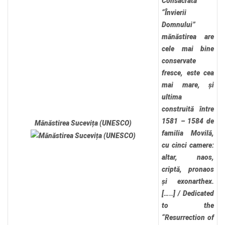
Consacrată
“Învierii
Domnului”
mănăstirea are
cele mai bine
conservate
fresce, este cea
mai mare, și
ultima
construită între
1581 – 1584 de
Mănăstirea Sucevița (UNESCO)
familia Movilă,
cu cinci camere:
altar, naos,
criptă, pronaos
și exonarthex.
[…..]
/
Dedicated
to the
“Resurrection of