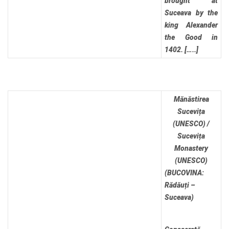
brought at
Suceava by the
king Alexander
the Good in
1402. […..]
Mănăstirea
Sucevița
(UNESCO) /
Sucevița
Monastery
(UNESCO)
(BUCOVINA:
Rădăuți –
Suceava)