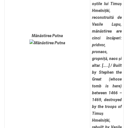
oștile lui Timuș
Hmelnițki,
reconstruită de
Vasile Lupu,
mănăstirea are
Mănăstirea Putna
cinci încăperi:
pridvor,
pronaos,
gropniță, naos și
altar. […..]
/
Built
by Stephen the
Great (whose
tomb is here)
between 1466 –
1469, destroyed
by the troops of
Timuș
Hmelnițki,
rebuilt by Vasile