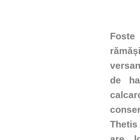
Foste 
rămăș
versan
de ha,
calcar
conse
Thetis
are l