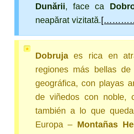
Dunării
, face ca
Dobr
neapărat vizitată.
[…………
Dobruja
es rica en atr
regiones más bellas de
geográfica, con playas a
de viñedos con noble, c
también a lo que qued
Europa –
Montañas Her