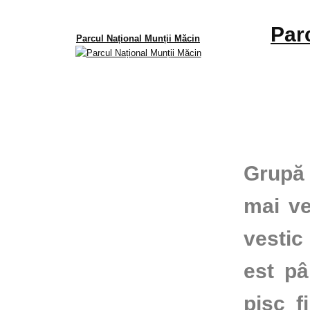
Par
Parcul Național Munții Măcin
Grupă 
mai ve
vestic
est pâ
pisc f