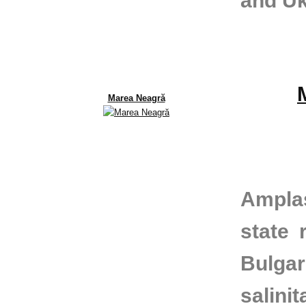
and Uk
Marea Neagră
Amplas
state 
Bulga
salinit