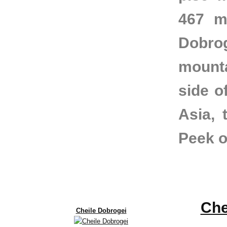
467 
Dobr
mount
side o
Asia, 
Peek o
Che
Cheile Dobrogei