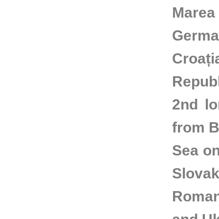
Marea
German
Croaț
Republ
2nd lo
from B
Sea on
Slova
Romani