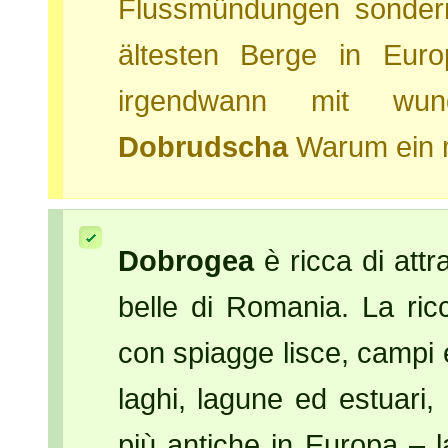
Flussmündungen sondern
ältesten Berge in Eu
irgendwann mit wu
Dobrudscha
Warum ein m
Dobrogea
è ricca di attr
belle di Romania. La ric
con spiagge lisce, campi e 
laghi, lagune ed estuari
più antiche in Europa – 