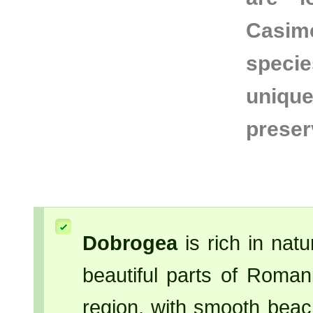
Casimc
specie
uniq
prese
Dobrogea
is rich in natu
beautiful parts of Roman
region, with smooth beac