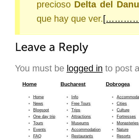
precioso
Delta del Danu
que hay que ver.
[…………
You must be
logged in
to post 
Home
Bucharest
Dobrogea
Home
Info
Accommoda
News
Free Tours
Cities
Blogspot
Trips
Culture
One day trip
Attractions
Fortresses
Tours
Museums
Monasteries
Events
Accommodation
Nature
FAQ
Restaurants
Resorts