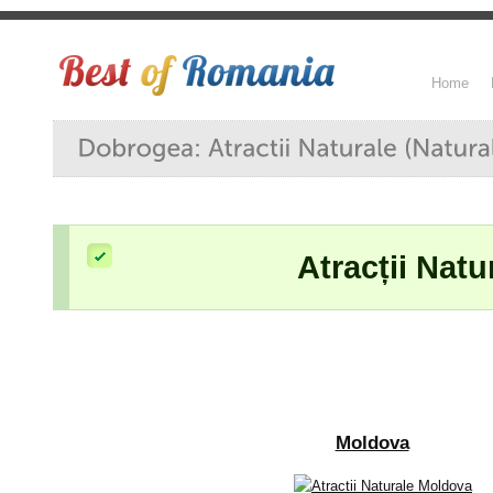
Home
Atracții Natu
Moldova