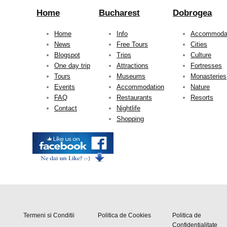
Home
Bucharest
Dobrogea
Home
Info
Accommoda
News
Free Tours
Cities
Blogspot
Trips
Culture
One day trip
Attractions
Fortresses
Tours
Museums
Monasteries
Events
Accommodation
Nature
FAQ
Restaurants
Resorts
Contact
Nightlife
Shopping
Termeni si Conditii
Politica de Cookies
Politica de
Confidentialitate