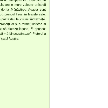
apia are o mare valoare artistică
cu de la Mănăstirea Agapia sunt
cu pruncul Iisus în brațele sale.
e pastă de ulei cu linii îndrăznețe.
oporțiilor și a formei, liniștea și
vat să picteze icoane. El spunea:
 să mă binecuvânteze”. Pictorul a
n satul Agapia.