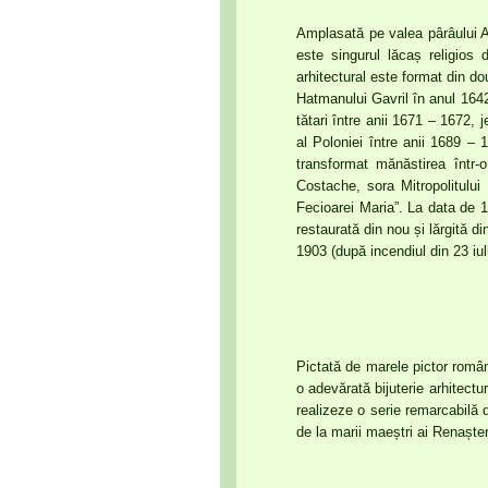
Amplasată pe valea pârâului A
este singurul lăcaș religios
arhitectural este format din do
Hatmanului Gavril în anul 1642 
tătari între anii 1671 – 1672, j
al Poloniei între anii 1689 – 
transformat mănăstirea într-
Costache, sora Mitropolitului
Fecioarei Maria”. La data de 1
restaurată din nou și lărgită d
1903 (după incendiul din 23 iul
Pictată de marele pictor româ
o adevărată bijuterie arhitectu
realizeze o serie remarcabilă 
de la marii maeștri ai Renașteri