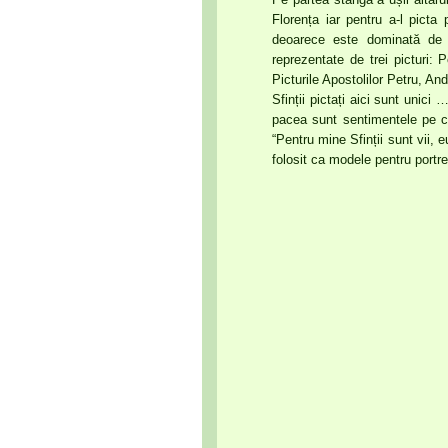
Florența iar pentru a-l picta 
deoarece este dominată de o
reprezentate de trei picturi: 
Picturile Apostolilor Petru, And
Sfinții pictați aici sunt unici 
pacea sunt sentimentele pe ca
“Pentru mine Sfinții sunt vii,
folosit ca modele pentru portret