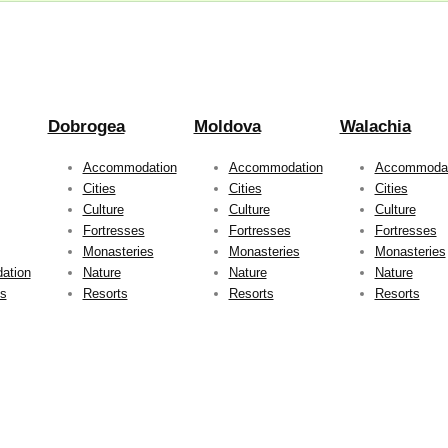
Dobrogea
Moldova
Walachia
Accommodation
Accommodation
Accommodat
Cities
Cities
Cities
Culture
Culture
Culture
Fortresses
Fortresses
Fortresses
Monasteries
Monasteries
Monasteries
ation
Nature
Nature
Nature
ts
Resorts
Resorts
Resorts