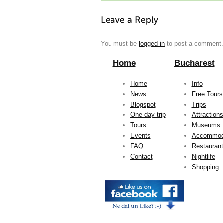
You must be
logged in
to post a comment.
Home
Bucharest
Home
Info
News
Free Tours
Blogspot
Trips
One day trip
Attractions
Tours
Museums
Events
Accommod
FAQ
Restauran
Contact
Nightlife
Shopping