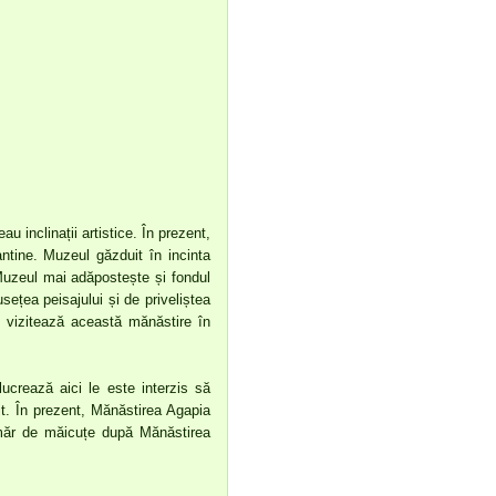
 inclinații artistice. În prezent,
antine. Muzeul găzduit în incinta
 Muzeul mai adăpostește și fondul
sețea peisajului și de priveliștea
ale vizitează această mănăstire în
lucrează aici le este interzis să
t. În prezent, Mănăstirea Agapia
măr de măicuțe după Mănăstirea