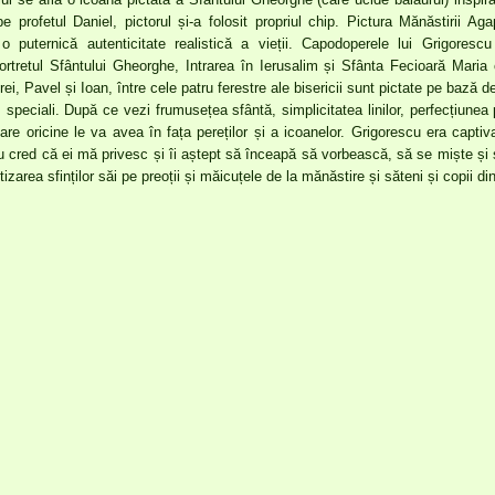
pe profetul Daniel, pictorul și-a folosit propriul chip. Pictura Mănăstirii Ag
 puternică autenticitate realistică a vieții. Capodoperele lui Grigores
Portretul Sfântului Gheorghe, Intrarea în Ierusalim și Sfânta Fecioară Maria 
rei, Pavel și Ioan, între cele patru ferestre ale bisericii sunt pictate pe bază d
… speciali. După ce vezi frumusețea sfântă, simplicitatea linilor, perfecțiunea pr
re oricine le va avea în fața pereților și a icoanelor. Grigorescu era capti
 eu cred că ei mă privesc și îi aștept să înceapă să vorbească, să se miște și
izarea sfinților săi pe preoții și măicuțele de la mănăstire și săteni și copii di