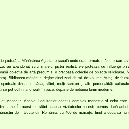
 de pictură la Mănăstirea Agapia, o școală unde erau formate măicuțe care aveau
ă, au abandonat stilul marelui pictor realist, ele pictează cu influențe biz
roasă colecție de artă precum și o prețioasă colecție de obiecte religioase.
amț. Biblioteca mănăstirii deține cinci zeci de mii de volume. Atrași de frumu
 spirituale din acest lăcaș sfânt, mulți scriitori și alte personalități cultur
aici se pot odihni and work în pace, departe de nebunia lumii moderne.
liat Mănăstirii Agapia. Locuitorilor acestul complex monastic și celor care 
 carne. În acest loc sfânt accesul vizitatorilor nu este permis după asfinți
mănăstiri de măicuțe din România, cu 400 de măicuțe, fiind a doua ca nu