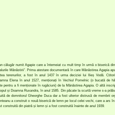
un călugăr numit Agapie care a întemeiat cu mult timp în urmă o biserică d
lurile Mănăstirii”. Prima atestare documentară în care Mănăstirea Agapia a
tea terenurilor, a fost în anul 1437 în urma deciziei lui Ilieș Vodă. Ctitor
amna Elena în anul 1527, menționați în Vechiul Pomelnic (o bucată de hâ
e pentru a fi menționate în rugăciuni) de la Mănăstirea Agapia. O altă inscri
chiopul și Doamna Ruxandra, în anul 1585. Din păcate la scurtă vreme s-a prăbu
uită de domnitorul Gheorghe Duca dar a fost ulterior distrusă de membrii org
eanu a construit o nouă biserică de lemn pe locul celei vechi, care a ars în 
 construită din piatră și lemn și a fost construită înainte de anul 1939.