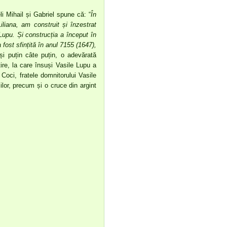
i Mihail și Gabriel spune că: “
În
liana, am construit și înzestrat
Lupu. Și construcția a început în
 fost sfințită în anul 7155 (1647),
și puțin câte puțin, o adevărată
țire, la care însuși Vasile Lupu a
Coci, fratele domnitorului Vasile
lor, precum și o cruce din argint