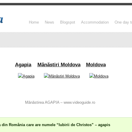
Home
News
Blogspot
Accommodation
One day t
Agapia
Mănăstiri Moldova
Moldova
Mănăstirea AGAPIA – www.videoguide.ro
 din România care are numele “Iubirii de Christos” – agapis