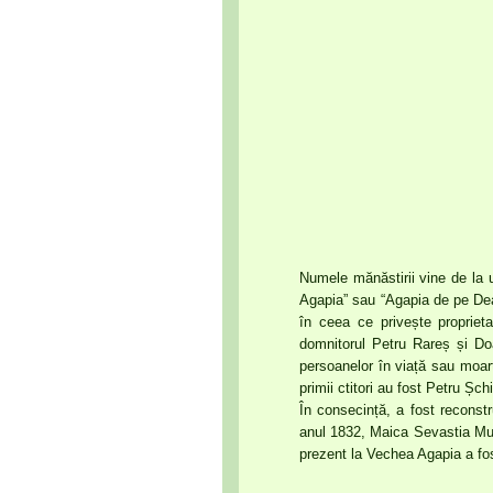
Numele mănăstirii vine de la 
Agapia” sau “Agapia de pe Dea
în ceea ce privește proprieta
domnitorul Petru Rareș și Do
persoanelor în viață sau moart
primii ctitori au fost Petru Ș
În consecință, a fost reconstr
anul 1832, Maica Sevastia Munt
prezent la Vechea Agapia a fost