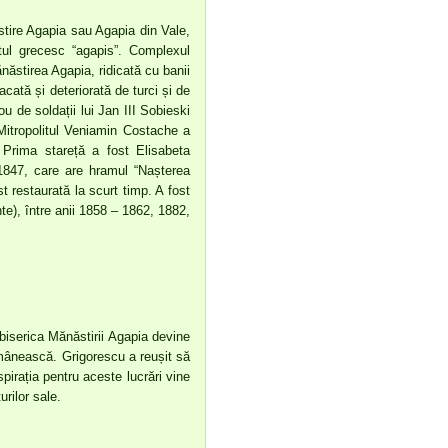
tire Agapia sau Agapia din Vale,
ntul grecesc “agapis”. Complexul
năstirea Agapia, ridicată cu banii
cată și deteriorată de turci și de
ou de soldații lui Jan III Sobieski
 Mitropolitul Veniamin Costache a
 Prima stareță a fost Elisabeta
 1847, care are hramul “Nașterea
 restaurată la scurt timp. A fost
nte), între anii 1858 – 1862, 1882,
biserica Mănăstirii Agapia devine
 românească. Grigorescu a reușit să
pirația pentru aceste lucrări vine
urilor sale.