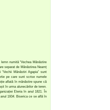
in lemn numită “Vechea Mănăstire
pare separat de Mănăstirea Neamț
ii “Vechii Mănăstiri Agapia” sunt
rtie pe care sunt scrise numele
pție aflată în mănăstire spune că
șit în urma alunecărilor de teren.
anizației Eteria în anul 1821. În
anul 1934. Biserica ce se află în