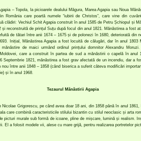
gapia – Topola, la picioarele dealului Măgura, Marea Agapia sau Noua Mănăs
 din România care poartă numele “iubirii de Christos”, care vine din cuvâ
uă clădiri: Vechiul Schit Agapia construit în anul 1585 de Petru Șchiopul și Mă
și reconstruită de prințul Suțu după focul din anul 1821. Mănăstirea a fost ata
efuită de tătari între anii 1674 – 1675 și de polonezi în 1680, deteriorată din n
1693. Inițial, Mănăstirea Agapia a fost locuită de călugări, dar în anul 1803
o mănăstire de maici urmând ordinul prințului domnitor Alexandru Moruzi.
 Moldovei, care a construit în partea de sud a mănăstirii o capelă în anul
6 Septembrie 1821, mănăstirea a fost grav afectată de un incendiu, dar a fost
in nou între anii 1848 – 1858 (când biserica a suferit câteva modificări importa
ie) și în anul 1968.
Tezaurul Mănăstirii Agapia
n Nicolae Grigorescu, pe când avea doar 18 ani, din 1858 până în anul 1861, 
rala care combină caracteristicile stilului bizantin cu stilul neoclasic și arta
de picturi murale sub formă de icoane, pline de mișcare, lumină și realism. Ins
i. El a folosit modele vii, alese cu mare grijă, pentru realizarea portretelor pict