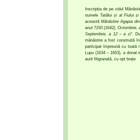
Inscripția de pe zidul Mănăsti
numele Tatălui și al Fiului ș
această Mănăstire Agapia din n
anul 7150 (1642), Octombrie, a 
Septembrie, a 12 – a zi
”. D
mănăstire a fost construită în 
participat împreună cu toată 
Lupu (1634 – 1653), a donat mă
aurit filigranată, cu opt brațe.