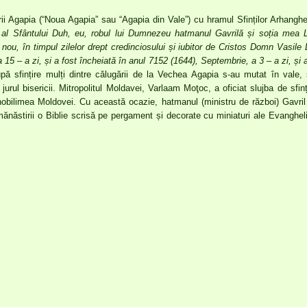
rii Agapia (“Noua Agapia” sau “Agapia din Vale”) cu hramul Sfinților Arhanghel
i al Sfântului Duh, eu, robul lui Dumnezeu hatmanul Gavrilă și soția mea Li
ou, în timpul zilelor drept credinciosului și iubitor de Cristos Domn Vasile 
15 – a zi, și a fost încheiată în anul 7152 (1644), Septembrie, a 3 – a zi, și a
upă sfințire mulți dintre călugării de la Vechea Agapia s-au mutat în vale, 
jurul bisericii. Mitropolitul Moldavei, Varlaam Moţoc, a oficiat slujba de sfin
nobilimea Moldovei. Cu această ocazie, hatmanul (ministru de război) Gavril 
năstirii o Biblie scrisă pe pergament și decorate cu miniaturi ale Evanghelii