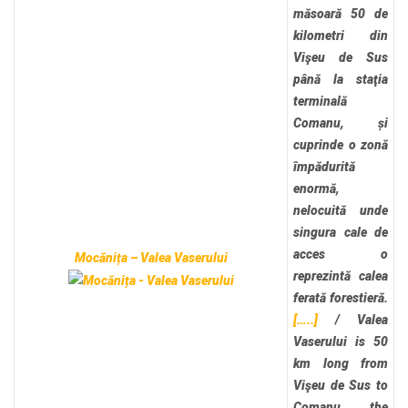
măsoară 50 de
kilometri din
Vişeu de Sus
până la staţia
terminală
Comanu, și
cuprinde o zonă
împădurită
enormă,
nelocuită unde
singura cale de
acces o
Mocănița – Valea Vaserului
reprezintă calea
ferată forestieră.
[…..]
/
Valea
Vaserului is 50
km long from
Vişeu de Sus to
Comanu, the