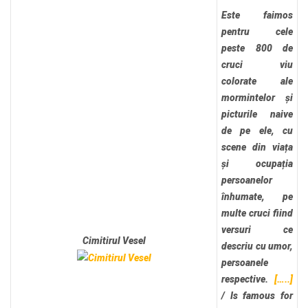
Este faimos
pentru cele
peste 800 de
cruci viu
colorate ale
mormintelor și
picturile naive
de pe ele, cu
scene din viața
și ocupația
persoanelor
înhumate, pe
multe cruci fiind
versuri ce
Cimitirul Vesel
descriu cu umor,
persoanele
respective.
[…..]
/
Is famous for