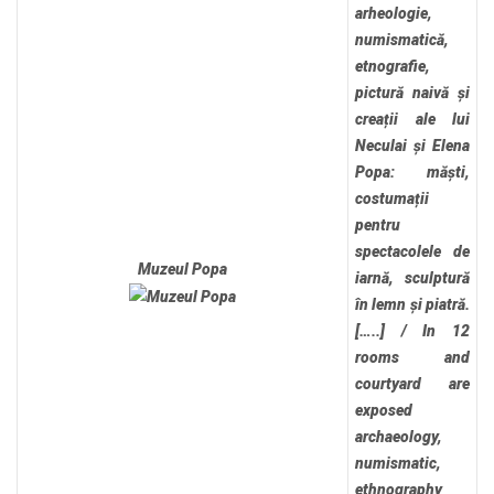
arheologie,
numismatică,
etnografie,
pictură naivă și
creații ale lui
Neculai și Elena
Popa: măști,
costumații
pentru
spectacolele de
Muzeul Popa
iarnă, sculptură
în lemn și piatră.
[…..]
/
In 12
rooms and
courtyard are
exposed
archaeology,
numismatic,
ethnography