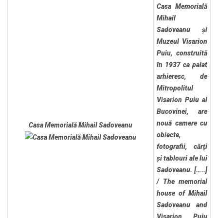
Casa Memorială
Mihail
Sadoveanu și
Muzeul Visarion
Puiu, construită
în 1937 ca palat
arhieresc, de
Mitropolitul
Visarion Puiu al
Bucovinei, are
nouă camere cu
Casa Memorială Mihail Sadoveanu
obiecte,
fotografii, cărţi
și tablouri ale lui
Sadoveanu. […..]
/
The memorial
house of Mihail
Sadoveanu and
Visarion Puiu