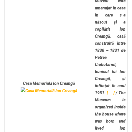
Muzeul este
amenajat în casa
în care s-a
născut și a
copilărit Ion
Creangă, casă
construită între
1830 – 1831 de
Petrea
Ciubotariul,
bunicul lui Ion
Creangă, și
Casa Memorială Ion Creangă
înființat în anul
1951.
[…..]
/
The
Museum is
organized inside
the house where
was born and
lived Ion