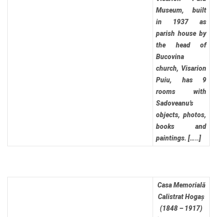
Museum, built
in 1937 as
parish house by
the head of
Bucovina
church, Visarion
Puiu, has 9
rooms with
Sadoveanu’s
objects, photos,
books and
paintings. […..]
Casa Memorială
Calistrat Hogaș
(1848 – 1917)