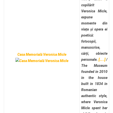
copilărit
Veronica Micle,
expune
momente din
viața și opera ei
poetică:
fotocopii,
manuscrise,
cărți, obiecte
Casa Memorială Veronica Micle
personale.
[…..]
/
The Museum
founded in 2010
in the house
built in 1834 in
Romanian
authentic style,
where Veronica
Micle spent her