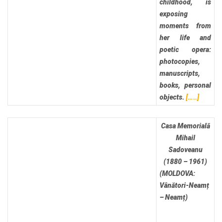
childhood, is
exposing
moments from
her life and
poetic opera:
photocopies,
manuscripts,
books, personal
objects.
[…..]
Casa Memorială
Mihail
Sadoveanu
(1880 – 1961)
(MOLDOVA:
Vânători-Neamț
– Neamț)