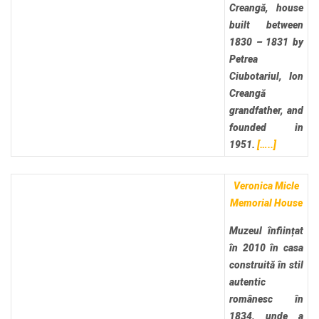
Creangă, house
built between
1830 – 1831 by
Petrea
Ciubotariul, Ion
Creangă
grandfather, and
founded in
1951.
[…..]
Veronica Micle
Memorial House
Muzeul înființat
în 2010 în casa
construită în stil
autentic
românesc în
1834, unde a