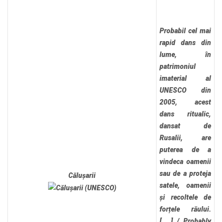
Probabil cel mai
rapid dans din
lume, în
patrimoniul
imaterial al
UNESCO din
2005, acest
dans ritualic,
dansat de
Rusalii, are
puterea de a
vindeca oamenii
sau de a proteja
Călușarii
satele, oamenii
și recoltele de
forțele răului.
[…..]
/
Probably