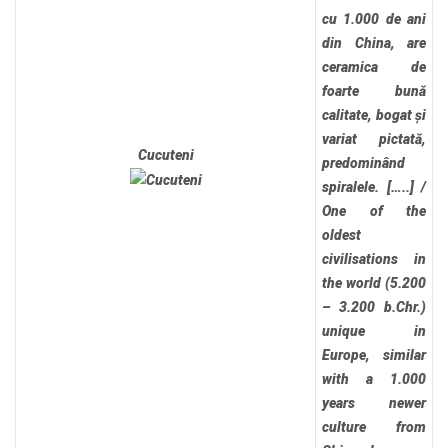
cu 1.000 de ani
din China, are
ceramica de
foarte bună
calitate, bogat și
variat pictată,
Cucuteni
predominând
spiralele. […..]
/
One of the
oldest
civilisations in
the world (5.200
– 3.200 b.Chr.)
unique in
Europe, similar
with a 1.000
years newer
culture from