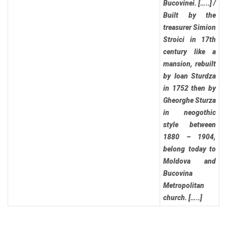
Bucovinei. […..]
/
Built by the
treasurer Simion
Stroici in 17th
century like a
mansion, rebuilt
by Ioan Sturdza
in 1752 then by
Gheorghe Sturza
in neogothic
style between
1880 – 1904,
belong today to
Moldova and
Bucovina
Metropolitan
church. […..]