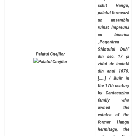
schit Hangu,
palatul formează
un ansamblu
ruinat împreună
cu biserica
„Pogorârea
Sfântului Duh”
Palatul Cnejilor
din sec. 17 și
zidul de incintă
din anul 1676.
[…..]
/
Built in
the 17th century
by Cantacuzino
family who
owned the
estates of the
former Hangu
hermitage, the