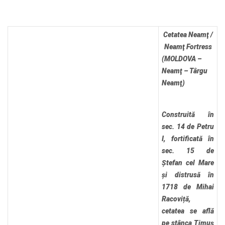
Cetatea Neamţ /
Neamţ Fortress
(MOLDOVA –
Neamţ – Târgu
Neamţ)
Construită în
sec. 14 de Petru
I, fortificată în
sec. 15 de
Ștefan cel Mare
și distrusă în
1718 de Mihai
Racoviță,
cetatea se află
pe stânca Timuș