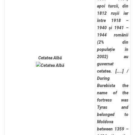
apoi turcii, din
1812 rușii iar
între 1918 –
1940 și 1941 –
1944 românii
(2% din
populație în
2002) au
Cetatea Albă
guvernat
cetatea. […..]
/
During
Burebista the
name of the
fortress was
Tyras and
belonged to
Moldova
between 1359 –