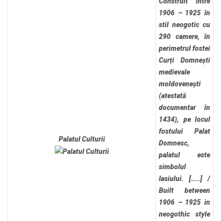
Construit între
1906 – 1925 în
stil neogotic cu
290 camere, în
perimetrul fostei
Curți Domnești
medievale
moldovenești
(atestată
documentar în
1434), pe locul
fostului Palat
Palatul Culturii
Domnesc,
palatul este
simbolul
Iasiului. […..]
/
Built between
1906 – 1925 in
neogothic style