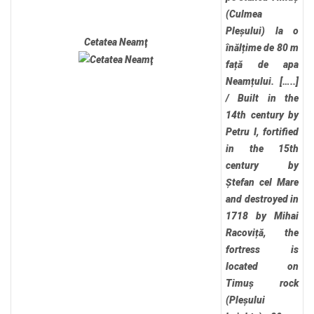
(Culmea
Pleșului) la o
Cetatea Neamţ
înălțime de 80 m
față de apa
Neamțului. […..]
/
Built in the
14th century by
Petru I, fortified
in the 15th
century by
Ștefan cel Mare
and destroyed in
1718 by Mihai
Racoviță, the
fortress is
located on
Timuș rock
(Pleșului