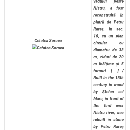
vadului peste
Nistru, a fost
reconstruită în
piatră de Petru
Rareș, în sec.
16, cu un plan
Cetatea Soroca
circular cu
diametru de 38
m, ziduri de 20
m înălțime și 5
turnuri. […..]
/
Built in the 15th
century in wood
by Ștefan cel
Mare, in front of
the ford over
Nistru river, was
rebuilt in stone
by Petru Rareș