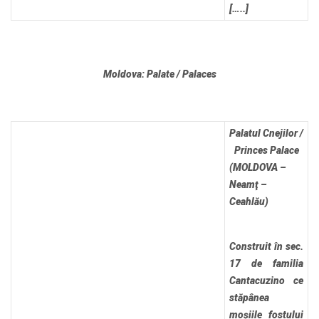
[…..]
Moldova: Palate / Palaces
Palatul Cnejilor /
Princes Palace
(MOLDOVA –
Neamţ –
Ceahlău)
Construit în sec.
17 de familia
Cantacuzino ce
stăpânea
moșiile fostului