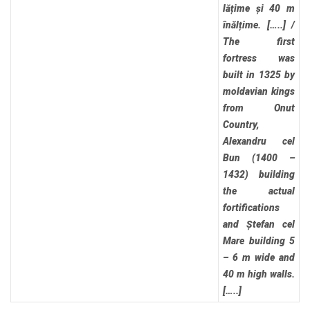
lățime și 40 m
înălțime. […..]
/
The first
fortress was
built in 1325 by
moldavian kings
from Onut
Country,
Alexandru cel
Bun (1400 –
1432) building
the actual
fortifications
and Ștefan cel
Mare building 5
– 6 m wide and
40 m high walls.
[…..]