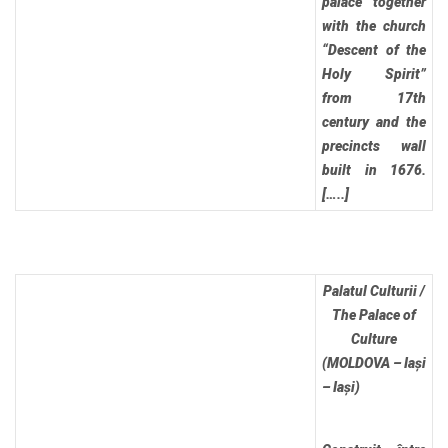
palace together
with the church
“Descent of the
Holy Spirit”
from 17th
century and the
precincts wall
built in 1676.
[…..]
Palatul Culturii /
The Palace of
Culture
(MOLDOVA – Iași
– Iași)