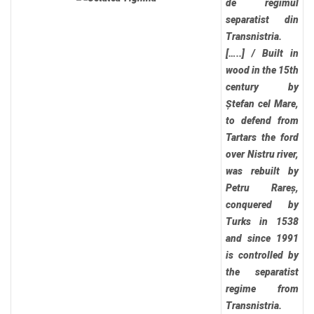
de regimul
separatist din
Transnistria.
[…..]
/
Built in
wood in the 15th
century by
Ștefan cel Mare,
to defend from
Tartars the ford
over Nistru river,
was rebuilt by
Petru Rareș,
conquered by
Turks in 1538
and since 1991
is controlled by
the separatist
regime from
Transnistria.