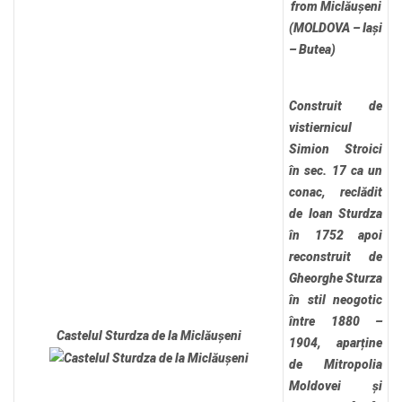
from Miclăușeni
(MOLDOVA – Iași
– Butea)
Construit de
vistiernicul
Simion Stroici
în sec. 17 ca un
conac, reclădit
de Ioan Sturdza
în 1752 apoi
reconstruit de
Gheorghe Sturza
în stil neogotic
între 1880 –
Castelul Sturdza de la Miclăușeni
1904, aparține
de Mitropolia
Moldovei și