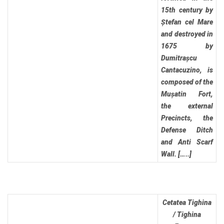
15th century by
Ștefan cel Mare
and destroyed in
1675 by
Dumitrașcu
Cantacuzino, is
composed of the
Mușatin Fort,
the external
Precincts, the
Defense Ditch
and Anti Scarf
Wall. […..]
Cetatea Tighina
/ Tighina