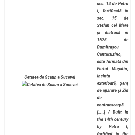
sec. 14 de Petru
I, fortificată în
sec. 15 de
Ștefan cel Mare
și distrusă în
1675 de
Dumitrașcu
Cantacuzino,
este formată din
Fortul Mușatin,
Incinta
Cetatea de Scaun a Sucevei
exterioară, Șanț
de apărare și Zid
de
contraescarpă.
[…..]
/
Built in
the 14th century
by Petru I,
fortified in the