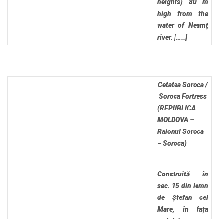
heights) 80 m
high from the
water of Neamţ
river. […..]
Cetatea Soroca /
Soroca Fortress
(REPUBLICA
MOLDOVA –
Raionul Soroca
– Soroca)
Construită în
sec. 15 din lemn
de Ștefan cel
Mare, în fața