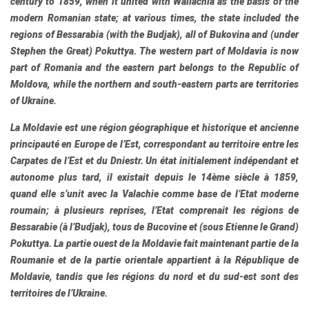
century to 1859, when it united with Wallachia as the basis of the
modern Romanian state; at various times, the state included the
regions of Bessarabia (with the Budjak), all of Bukovina and (under
Stephen the Great) Pokuttya. The western part of Moldavia is now
part of Romania and the eastern part belongs to the Republic of
Moldova, while the northern and south-eastern parts are territories
of Ukraine.
La Moldavie
est une région géographique et historique et ancienne
principauté en Europe de l’Est, correspondant au territoire entre les
Carpates de l’Est et du Dniestr. Un état initialement indépendant et
autonome plus tard, il existait depuis le 14ème siècle à 1859,
quand elle s’unit avec la Valachie comme base de l’Etat moderne
roumain; à plusieurs reprises, l’Etat comprenait les régions de
Bessarabie (à l’Budjak), tous de Bucovine et (sous Etienne le Grand)
Pokuttya. La partie ouest de la Moldavie fait maintenant partie de la
Roumanie et de la partie orientale appartient à la République de
Moldavie, tandis que les régions du nord et du sud-est sont des
territoires de l’Ukraine.