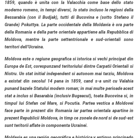
1859, quando è unita con la Valacchia come base dello stato
moderno romeno, in tempi diversi, lo stato incluso le regioni della
Bessarabia (con il Budjak), tutti di Bucovina e (sotto Stefano il
Grande) Pokuttya. La parte occidentale della Moldavia è ora parte
della Romania e della parte orientale appartiene alla Repubblica di
Moldova, mentre la parte settentrionale e sud-orientali sono
territori dell’Ucraina.
Moldova
este o regiune geografica si istorica si vechi principat din
Europa de Est, corespunzand teritoriului dintre Carpatii Orientali si
Nistru. Un stat initial independent si autonom mai tarziu, Moldova
a existat din secolul 14 pana in 1859, cand s-a unit cu Valahia
punand bazele Statului modern roman; in mai multe perioade acest
stat a inclus si Basarabia (inclusiv Bugeacul), toata Bucovina si, in
timpul lui Stefan cel Mare, si Pocutia. Partea vestica a Moldovei
face parte in prezent din Romania iar partea orientala apartine in
prezent Republicii Moldova, in timp ce zonele de nord si de sud-est
sunt teritorii aflate in componenta Ucrainei.
Moldavia
es una región geográfica e histórica y antiguo principado