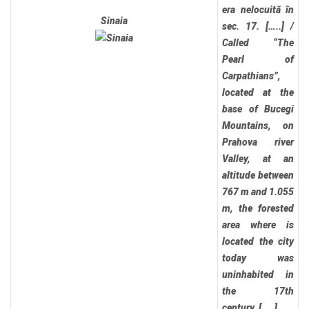
era nelocuită în
Sinaia
sec. 17. […..]
/
Called “The
Pearl of
Carpathians”,
located at the
base of Bucegi
Mountains, on
Prahova river
Valley, at an
altitude between
767 m and 1.055
m, the forested
area where is
located the city
today was
uninhabited in
the 17th
century. […..]