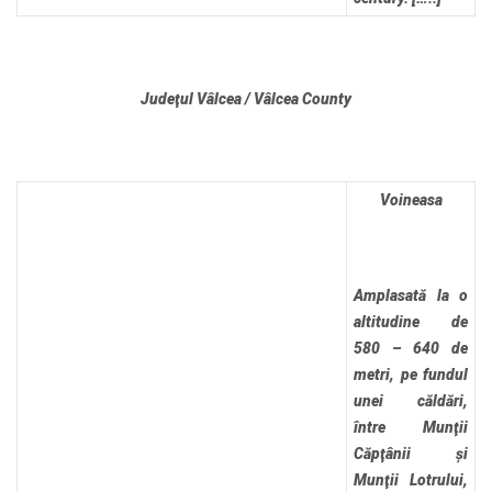
Judeţul Vâlcea / Vâlcea County
Voineasa
Amplasată la o
altitudine de
580 – 640 de
metri, pe fundul
unei căldări,
între Munţii
Căpţânii și
Munţii Lotrului,