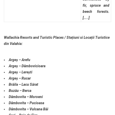
fir, spruce and
beech forests.
[…..]
Wallachia Resorts and Turistic Places / Stațiuni si Locații Turistice
din Valahia:
Argeș – Arefu
Argeș – Dâmbovicioara
Argeș – Lerești
Argeș – Rucar
Brăila – Lacu Sărat
Buzău – Berca
Dâmbovita – Moroeni
Dâmbovita – Pucioasa
Dâmbovita – Vulcana Băi