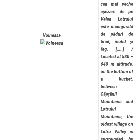
cea mai veche
așezare de pe
Valea Lotrului
este înconjurată
de păduri de
Voineasa
brad, molid și
fag. […..]
/
Located at 580 –
640 m altitude,
on the bottom of
a bucket,
between
Căpţânii
Mountains and
Lotrului
Mountains, the
oldest village on
Lotru Valley is
surrounded by