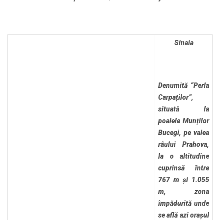
Sinaia
Denumită “Perla
Carpaților”,
situată la
poalele Munților
Bucegi, pe valea
râului Prahova,
la o altitudine
cuprinsă între
767 m și 1.055
m, zona
împădurită unde
se află azi orașul