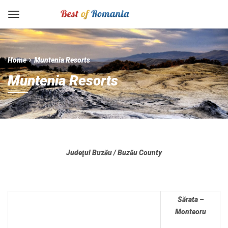
Home
Muntenia Resorts
Muntenia Resorts
Judeţul Buzău / Buzău County
Sărata –
Monteoru