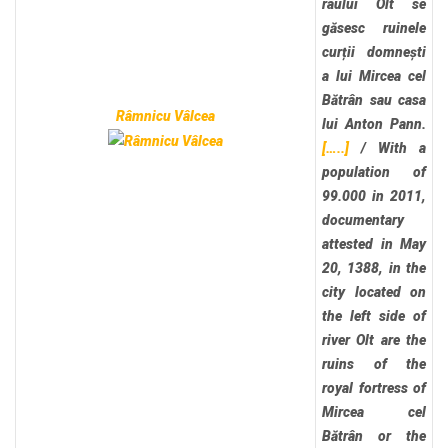
râului Olt se
găsesc ruinele
curții domnești
a lui Mircea cel
Bătrân sau casa
Râmnicu Vâlcea
lui Anton Pann.
[…..]
/
With a
population of
99.000 in 2011,
documentary
attested in May
20, 1388, in the
city located on
the left side of
river Olt are the
ruins of the
royal fortress of
Mircea cel
Bătrân or the