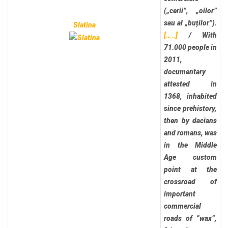
(„cerii”, „oilor”
sau al „buților”).
Slatina
[…..]
/
With
71.000 people in
2011,
documentary
attested in
1368, inhabited
since prehistory,
then by dacians
and romans, was
in the Middle
Age custom
point at the
crossroad of
important
commercial
roads of “wax”,