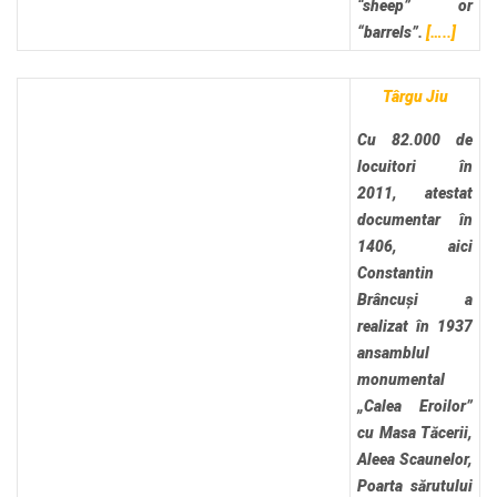
“sheep” or
“barrels”.
[…..]
Târgu Jiu
Cu 82.000 de
locuitori în
2011, atestat
documentar în
1406, aici
Constantin
Brâncuși a
realizat în 1937
ansamblul
monumental
„Calea Eroilor”
cu Masa Tăcerii,
Aleea Scaunelor,
Poarta sărutului