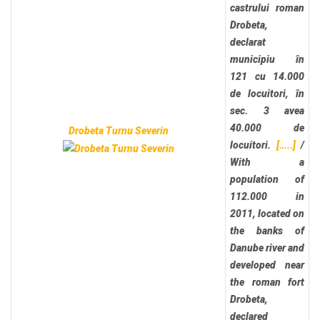
castrului roman
Drobeta,
declarat
municipiu în
121 cu 14.000
de locuitori, în
sec. 3 avea
40.000 de
Drobeta Turnu Severin
locuitori.
[…..]
/
With a
population of
112.000 in
2011, located on
the banks of
Danube river and
developed near
the roman fort
Drobeta,
declared