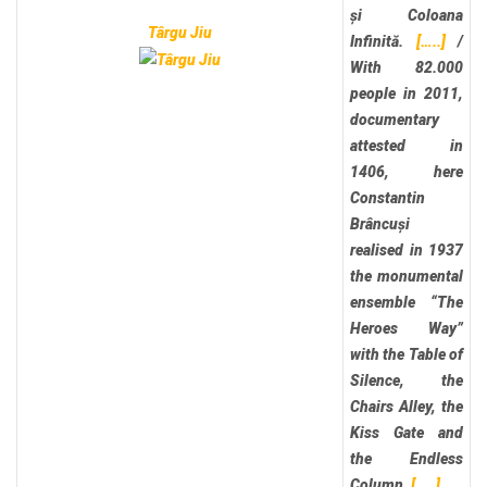
și Coloana
Târgu Jiu
Infinită.
[…..]
/
With 82.000
people in 2011,
documentary
attested in
1406, here
Constantin
Brâncuși
realised in 1937
the monumental
ensemble “The
Heroes Way”
with the Table of
Silence, the
Chairs Alley, the
Kiss Gate and
the Endless
Column.
[…..]