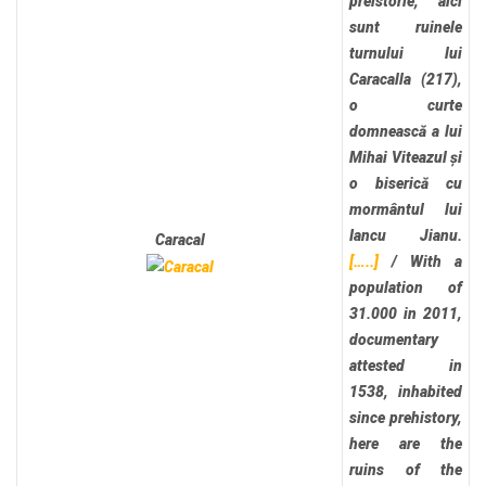
preistorie, aici
sunt ruinele
turnului lui
Caracalla (217),
o curte
domnească a lui
Mihai Viteazul și
o biserică cu
mormântul lui
Iancu Jianu.
Caracal
[…..]
/
With a
population of
31.000 in 2011,
documentary
attested in
1538, inhabited
since prehistory,
here are the
ruins of the