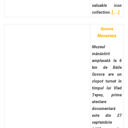
valuable icon
collection.
[…..]
Govora
Monastery
Muzeul
mănăstirii
amplasată la 6
km de Băile
Govora are un
clopot turnat în
timpul lui Vlad
Țepeș, prima
atestare
documentară
este din 27
septembrie