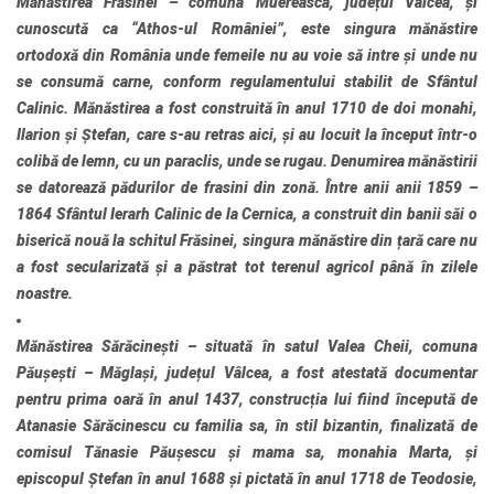
Mănăstirea Frăsinei
– comuna Muereasca, județul Vâlcea, și
cunoscută ca “Athos-ul României”, este singura mănăstire
ortodoxă din România unde femeile nu au voie să intre și unde nu
se consumă carne, conform regulamentului stabilit de Sfântul
Calinic. Mănăstirea a fost construită în anul 1710 de doi monahi,
Ilarion și Ștefan, care s-au retras aici, și au locuit la început într-o
colibă de lemn, cu un paraclis, unde se rugau. Denumirea mănăstirii
se datorează pădurilor de frasini din zonă. Între anii anii 1859 –
1864 Sfântul Ierarh Calinic de la Cernica, a construit din banii săi o
biserică nouă la schitul Frăsinei, singura mănăstire din țară care nu
a fost secularizată și a păstrat tot terenul agricol până în zilele
noastre.
Mănăstirea Sărăcinești
– situată în satul Valea Cheii, comuna
Păușești – Măglași, județul Vâlcea, a fost atestată documentar
pentru prima oară în anul 1437, construcția lui fiind începută de
Atanasie Sărăcinescu cu familia sa, în stil bizantin, finalizată de
comisul Tănasie Păușescu și mama sa, monahia Marta, și
episcopul Ștefan în anul 1688 și pictată în anul 1718 de Teodosie,