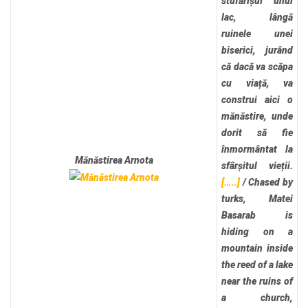
stufărișul unui
lac, lângă
ruinele unei
biserici, jurând
că dacă va scăpa
cu viață, va
construi aici o
mănăstire, unde
dorit să fie
înmormântat la
Mănăstirea Arnota
sfârșitul vieții.
[…..]
/
Chased by
turks, Matei
Basarab is
hiding on a
mountain inside
the reed of a lake
near the ruins of
a church,