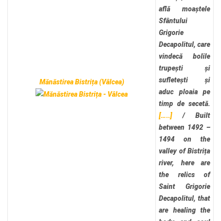
află moaștele
Sfântului
Grigorie
Decapolitul, care
vindecă bolile
trupești și
sufletești și
Mănăstirea Bistrița (Vâlcea)
aduc ploaia pe
timp de secetă.
[…..]
/
Built
between 1492 –
1494 on the
valley of Bistrița
river, here are
the relics of
Saint Grigorie
Decapolitul, that
are healing the