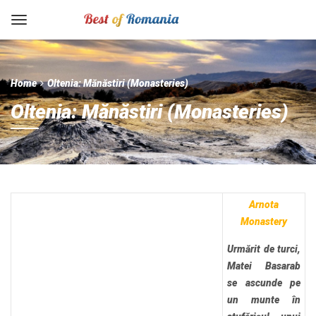
Home
Oltenia: Mănăstiri (Monasteries)
Oltenia: Mănăstiri (Monasteries)
Arnota
Monastery
Urmărit de turci,
Matei Basarab
se ascunde pe
un munte în