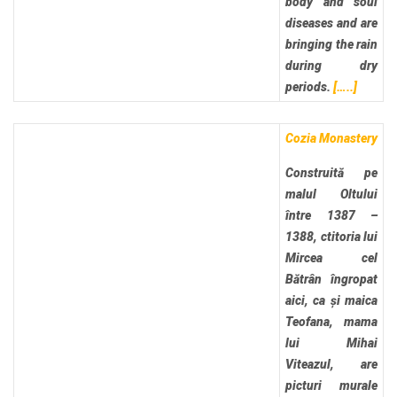
body and soul
diseases and are
bringing the rain
during dry
periods.
[…..]
Cozia Monastery
Construită pe
malul Oltului
între 1387 –
1388, ctitoria lui
Mircea cel
Bătrân îngropat
aici, ca și maica
Teofana, mama
lui Mihai
Viteazul, are
picturi murale