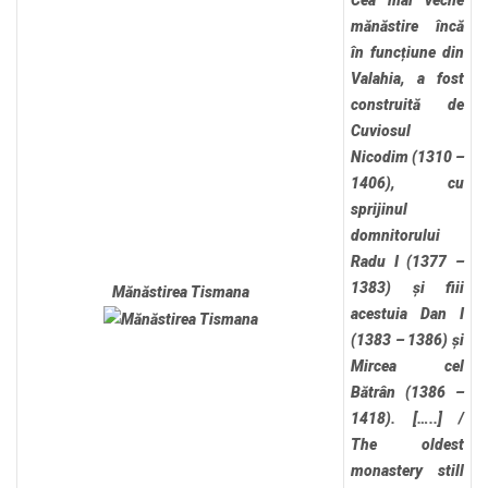
Cea mai veche
mănăstire încă
în funcțiune din
Valahia, a fost
construită de
Cuviosul
Nicodim (1310 –
1406), cu
sprijinul
domnitorului
Radu I (1377 –
1383) și fiii
Mănăstirea Tismana
acestuia Dan I
(1383 – 1386) și
Mircea cel
Bătrân (1386 –
1418). […..]
/
The oldest
monastery still