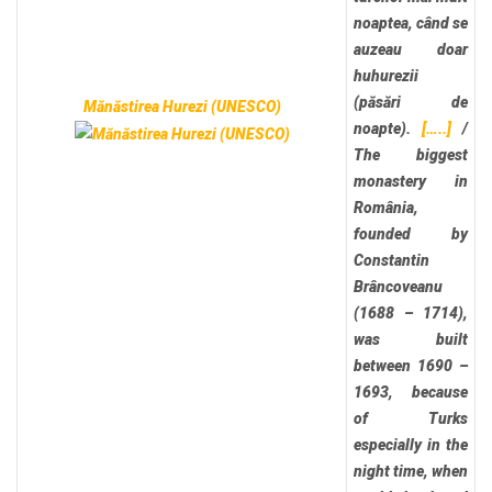
noaptea, când se
auzeau doar
huhurezii
(păsări de
Mănăstirea Hurezi (UNESCO)
noapte).
[…..]
/
The biggest
monastery in
România,
founded by
Constantin
Brâncoveanu
(1688 – 1714),
was built
between 1690 –
1693, because
of Turks
especially in the
night time, when