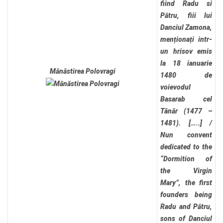
fiind Radu si
Pătru, fiii lui
Danciul Zamona,
menționați intr-
un hrisov emis
la 18 ianuarie
Mănăstirea Polovragi
1480 de
voievodul
Basarab cel
Tânăr (1477 –
1481). […..]
/
Nun convent
dedicated to the
“Dormition of
the Virgin
Mary”, the first
founders being
Radu and Pătru,
sons of Danciul