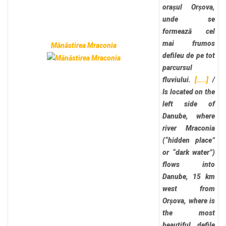
orașul Orșova,
unde se
formează cel
mai frumos
Mănăstirea Mraconia
defileu de pe tot
parcursul
fluviului.
[…..]
/
Is located on the
left side of
Danube, where
river Mraconia
(“hidden place”
or “dark water”)
flows into
Danube, 15 km
west from
Orșova, where is
the most
beautiful defile