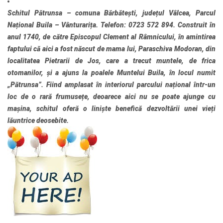
Schitul Pătrunsa
– comuna Bărbătești, județul Vâlcea, Parcul
Național Buila – Vânturarița. Telefon: 0723 572 894. Construit în
anul 1740, de către Episcopul Clement al Râmnicului, în amintirea
faptului că aici a fost născut de mama lui, Paraschiva Modoran, din
localitatea Pietrarii de Jos, care a trecut muntele, de frica
otomanilor, și a ajuns la poalele Muntelui Buila, în locul numit
„Pătrunsa”. Fiind amplasat în interiorul parcului național într-un
loc de o rară frumusețe, deoarece aici nu se poate ajunge cu
mașina, schitul oferă o liniște benefică dezvoltării unei vieți
lăuntrice deosebite.