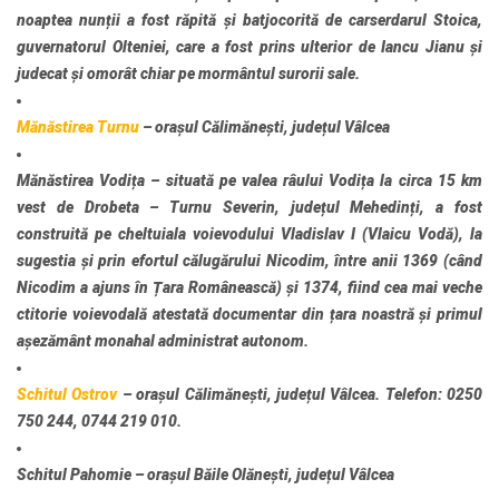
noaptea nunții a fost răpită și batjocorită de carserdarul Stoica,
guvernatorul Olteniei, care a fost prins ulterior de Iancu Jianu și
judecat și omorât chiar pe mormântul surorii sale.
Mănăstirea Turnu
– orașul Călimănești, județul Vâlcea
Mănăstirea Vodița
– situată pe valea râului Vodița la circa 15 km
vest de Drobeta – Turnu Severin, județul Mehedinți, a fost
construită pe cheltuiala voievodului Vladislav I (Vlaicu Vodă), la
sugestia și prin efortul călugărului Nicodim, între anii 1369 (când
Nicodim a ajuns în Țara Românească) și 1374, fiind cea mai veche
ctitorie voievodală atestată documentar din țara noastră și primul
așezământ monahal administrat autonom.
Schitul Ostrov
– orașul Călimănești, județul Vâlcea. Telefon: 0250
750 244, 0744 219 010.
Schitul Pahomie
– orașul Băile Olănești, județul Vâlcea