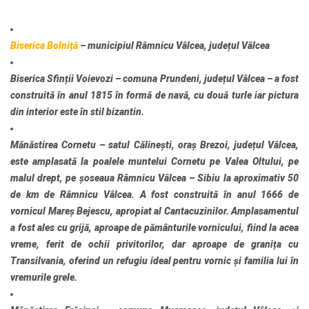
Biserica Bolniță
– municipiul Râmnicu Vâlcea, județul Vâlcea
Biserica Sfinții Voievozi
– comuna Prundeni, județul Vâlcea – a fost
construită în anul 1815 în formă de navă, cu două turle iar pictura
din interior este în stil bizantin.
Mănăstirea Cornetu
– satul Călinești, oraș Brezoi, județul Vâlcea,
este amplasată la poalele muntelui Cornetu pe Valea Oltului, pe
malul drept, pe șoseaua Râmnicu Vâlcea – Sibiu la aproximativ 50
de km de Râmnicu Vâlcea. A fost construită în anul 1666 de
vornicul Mareș Bejescu, apropiat al Cantacuzinilor. Amplasamentul
a fost ales cu grijă, aproape de pământurile vornicului, fiind la acea
vreme, ferit de ochii privitorilor, dar aproape de granița cu
Transilvania, oferind un refugiu ideal pentru vornic și familia lui în
vremurile grele.