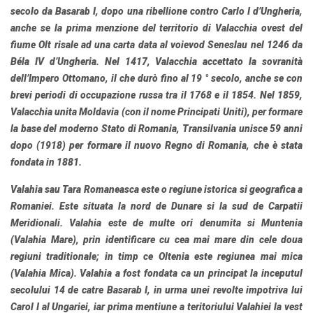
secolo da Basarab I, dopo una ribellione contro Carlo I d’Ungheria,
anche se la prima menzione del territorio di Valacchia ovest del
fiume Olt risale ad una carta data al voievod Seneslau nel 1246 da
Béla IV d’Ungheria. Nel 1417, Valacchia accettato la sovranità
dell’Impero Ottomano, il che durò fino al 19 ° secolo, anche se con
brevi periodi di occupazione russa tra il 1768 e il 1854. Nel 1859,
Valacchia unita Moldavia (con il nome Principati Uniti), per formare
la base del moderno Stato di Romania, Transilvania unisce 59 anni
dopo (1918) per formare il nuovo Regno di Romania, che è stata
fondata in 1881.
Valahia
sau
Tara Romaneasca
este o regiune istorica si geografica a
Romaniei. Este situata la nord de Dunare si la sud de Carpatii
Meridionali. Valahia este de multe ori denumita si
Muntenia
(Valahia Mare), prin identificare cu cea mai mare din cele doua
regiuni traditionale; in timp ce
Oltenia
este regiunea mai mica
(Valahia Mica). Valahia a fost fondata ca un principat la inceputul
secolului 14 de catre Basarab I, in urma unei revolte impotriva lui
Carol I al Ungariei, iar prima mentiune a teritoriului Valahiei la vest