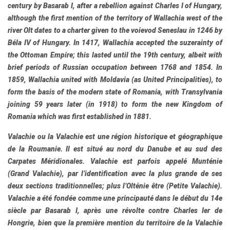
century by Basarab I, after a rebellion against Charles I of Hungary,
although the first mention of the territory of Wallachia west of the
river Olt dates to a charter given to the voievod Seneslau in 1246 by
Béla IV of Hungary. In 1417, Wallachia accepted the suzerainty of
the Ottoman Empire; this lasted until the 19th century, albeit with
brief periods of Russian occupation between 1768 and 1854. In
1859, Wallachia united with Moldavia (as United Principalities), to
form the basis of the modern state of Romania, with Transylvania
joining 59 years later (in 1918) to form the new Kingdom of
Romania which was first established in 1881.
Valachie
ou
la Valachie
est une région historique et géographique
de la Roumanie. Il est situé au nord du Danube et au sud des
Carpates Méridionales. Valachie est parfois appelé
Munténie
(Grand Valachie), par l’identification avec la plus grande de ses
deux sections traditionnelles; plus l’
Olténie
être (Petite Valachie).
Valachie a été fondée comme une principauté dans le début du 14e
siècle par Basarab I, après une révolte contre Charles Ier de
Hongrie, bien que la première mention du territoire de la Valachie