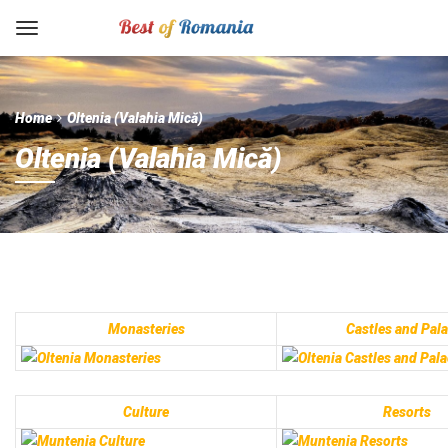
Home
Oltenia (Valahia Mică)
Oltenia (Valahia Mică)
Monasteries
Castles and Pal
Culture
Resorts