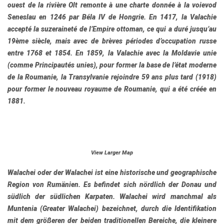
ouest de la rivière Olt remonte à une charte donnée à la voievod
Seneslau en 1246 par Béla IV de Hongrie. En 1417, la Valachie
accepté la suzeraineté de l’Empire ottoman, ce qui a duré jusqu’au
19ème siècle, mais avec de brèves périodes d’occupation russe
entre 1768 et 1854. En 1859, la Valachie avec la Moldavie unie
(comme Principautés unies), pour former la base de l’état moderne
de la Roumanie, la Transylvanie rejoindre 59 ans plus tard (1918)
pour former le nouveau royaume de Roumanie, qui a été créée en
1881.
View Larger Map
Walachei
oder
der Walachei
ist eine historische und geographische
Region von Rumänien. Es befindet sich nördlich der Donau und
südlich der südlichen Karpaten. Walachei wird manchmal als
Muntenia
(Greater Walachei) bezeichnet, durch die Identifikation
mit dem größeren der beiden traditionellen Bereiche, die kleinere