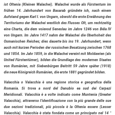
ist
Oltenia
(Kleinen Walachei). Walachei wurde als Fürstentum im
frühen 14. Jahrhundert von Basarab gründete ich, nach einem
Aufstand gegen Karl I. von Ungarn, obwohl die erste Erwähnung des
Territoriums der Walachei westlich des Flusses Olt, um rechtzeitig
eine Charta, die dem voievod Seneslau im Jahre 1246 von Béla IV
von Ungarn. Im Jahre 1417 nahm der Walachei die Oberhoheit des
Osmanischen Reiches; dies dauerte bis ins 19. Jahrhundert, wenn
auch mit kurzen Perioden der russischen Besatzung zwischen 1768
und 1854. Im Jahr 1859, in die Walachei vereint mit Moldawien (als
United Fürstentümer), bilden die Grundlage des modernen Staates
von Rumänien, mit Siebenbürgen Beitritt 59 Jahre später (1918)
die neue Königreich Rumänien, die erste 1881 gegründet bilden.
Valacchia
o
Valacchia
è una regione storica e geografica della
Romania. Si trova a nord del Danubio ea sud dei Carpazi
Meridionali. Valacchia è a volte indicato come
Muntenia
(Greater
Valacchia), attraverso l’identificazione con la più grande delle sue
due sezioni tradizionali, più piccola è la
Oltenia
essere (Lesser
Valacchia). Valacchia è stata fondata come un principato nel 14 °