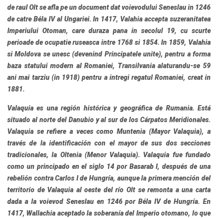
de raul Olt se afla pe un document dat voievodului Seneslau in 1246
de catre Béla IV al Ungariei. In 1417, Valahia accepta suzeranitatea
Imperiului Otoman, care duraza pana in secolul 19, cu scurte
perioade de ocupatie ruseasca intre 1768 si 1854. In 1859, Valahia
si Moldova se unesc (devenind Principatele unite), pentru a forma
baza statului modern al Romaniei, Transilvania alaturandu-se 59
ani mai tarziu (in 1918) pentru a intregi regatul Romaniei, creat in
1881.
Valaquia
es una región histórica y geográfica de Rumania. Está
situado al norte del Danubio y al sur de los Cárpatos Meridionales.
Valaquia se refiere a veces como
Muntenia
(Mayor Valaquia), a
través de la identificación con el mayor de sus dos secciones
tradicionales, la
Oltenia
(Menor Valaquia). Valaquia fue fundado
como un principado en el siglo 14 por Basarab I, después de una
rebelión contra Carlos I de Hungría, aunque la primera mención del
territorio de Valaquia al oeste del río Olt se remonta a una carta
dada a la voievod Seneslau en 1246 por Béla IV de Hungría. En
1417, Wallachia aceptado la soberanía del Imperio otomano, lo que