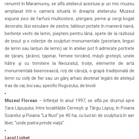
renumit în Maramureș, se aflǎ atelierul acestuia și un mic muzeu
amplasat într-o cameră situată în dreapta atelierului. Muzeul
expune zeci de farfurii multicolore, ştergare, perne şi cergi bogat
decorate, lăzi seculare de zestre, tablouri pictate în manieră naivă,
berbinţe vechi de lemn, piepteni pentru lână, spete de la războiul
de ţesut şi o colecţie de sculpturi monumentale (pecetare, linguri
de lemn sau lanţuri de lemn) iar în atelier pot fi admirate portrete
de ţărani, ţărănci, ţapinar, femeie torcând, măşti groteşti, unele
hâtre şi cu trimitere la Necuratul, troiţe, elemente de artă
monumentală bisericească, roţi de căruţă, o grapă tradiţională de
lemn cu colţi de fier sau un gânj arhaic destinat legării de atelejul
tras de cai, boi sau, specific Rogozului, de bivoli
Muzeul Florean
– înfiinţat în anul 1997, se aflǎ pe drumul spre
Țara Lăpușului, între localităţile Cernești și Târgu Lǎpuș, în Poiana
Soarelui și Poiana “La Nuci” pe 40 ha, cu lucrǎri de sculpturǎ în aer
liber, “unde piatra prinde viaţǎ”.
Lacul Lighet