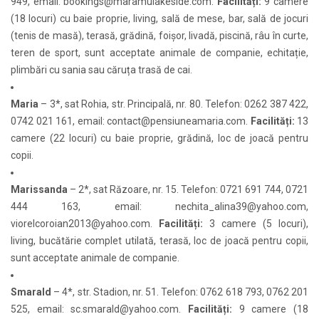
949, email:
bookings@maramulakeside.com
.
Facilități:
9 camere
(18 locuri) cu baie proprie, living, sală de mese, bar, sală de jocuri
(tenis de masă), terasă, grădină, foișor, livadă, piscină, râu în curte,
teren de sport, sunt acceptate animale de companie, echitație,
plimbări cu sania sau căruța trasă de cai.
Maria
– 3*, sat Rohia, str. Principală, nr. 80. Telefon: 0262 387 422,
0742 021 161, email:
contact@pensiuneamaria.com
.
Facilități:
13
camere (22 locuri) cu baie proprie, grădină, loc de joacă pentru
copii.
Marissanda
– 2*, sat Răzoare, nr. 15. Telefon: 0721 691 744, 0721
444 163, email:
nechita_alina39@yahoo.com
,
viorelcoroian2013@yahoo.com
.
Facilități:
3 camere (5 locuri),
living, bucătărie complet utilată, terasă, loc de joacă pentru copii,
sunt acceptate animale de companie.
Smarald
– 4*, str. Stadion, nr. 51. Telefon: 0762 618 793, 0762 201
525, email:
sc.smarald@yahoo.com
.
Facilități:
9 camere (18