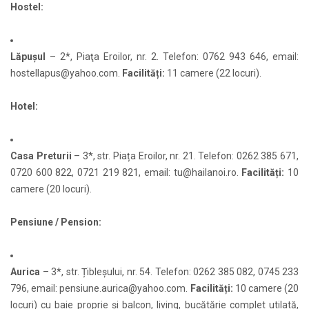
Hostel:
Lăpușul
– 2*, Piaţa Eroilor, nr. 2. Telefon: 0762 943 646, email:
hostellapus@yahoo.com
.
Facilități:
11 camere (22 locuri).
Hotel:
Casa Preturii
– 3*, str. Piața Eroilor, nr. 21. Telefon: 0262 385 671,
0720 600 822, 0721 219 821, email:
tu@hailanoi.ro
.
Facilități:
10
camere (20 locuri).
Pensiune / Pension:
Aurica
– 3*, str. Țibleșului, nr. 54. Telefon: 0262 385 082, 0745 233
796, email:
pensiune.aurica@yahoo.com
.
Facilități:
10 camere (20
locuri) cu baie proprie și balcon, living, bucătărie complet utilată,