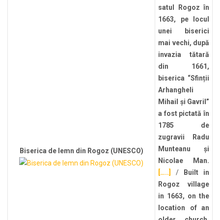
satul Rogoz în
1663, pe locul
unei biserici
mai vechi, după
invazia tătară
din 1661,
biserica “Sfinții
Arhangheli
Mihail și Gavril”
a fost pictată în
1785 de
zugravii Radu
Munteanu și
Biserica de lemn din Rogoz (UNESCO)
Nicolae Man.
[…..]
/
Built in
Rogoz village
in 1663, on the
location of an
older church,