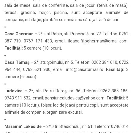
sală de mese, sală de conferințe, sală de jocuri (tenis de masă),
terasă, grădină, foișor, piscină, sunt acceptate animale de
companie, echitație, plimbări cu sania sau căruța trasă de cai.
Casa Gherman
– 2*, sat Rohia, str. Principală, nr. 77. Telefon: 0262
387 710, 0767 171 433, email:
ileana.filipgherman@gmail.com
.
Facilități:
5 camere (10 locuri).
Casa Tămaș
– 2*, str. Șoimului, nr. 5. Telefon: 0262 384 610, 0722
964 444, 0763 621 930, email:
info@casatamas.ro
.
Facilități:
3
camere (6 locuri).
Ludovica
– 2*, str. Petru Rareș, nr. 96. Telefon: 0262 385 186,
0743 911 532, email:
pensiunealudovica@yahoo.com
.
Facilități:
5
camere (10 locuri), foișor, loc de joacă pentru copii, sunt acceptate
animale de companie, organizare excursii.
Maramu’ Lakeside
– 3*, str. Stadionului, nr. 51. Telefon: 0746 014