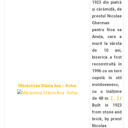
1923 din piatră
și cărămidă, de
preotul Nicolae
Gherman
pentru fiica sa
Anuța, care a
murit la vârsta
de 10 ani,
biserica a fost
reconstruită în
1996 cu un turn
cupolă în stil
moldovenesc,
Mănăstirea Sfânta Ana – Rohia
cu o înălțime
de 48 m.
[…..]
/
Built in 1923
from stone and
brick, by priest
Nicolae