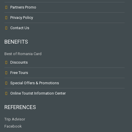
Partners Promo
Privacy Policy
Contact Us
BENEFITS
Best of Romania Card
Discounts
Free Tours
Special Offers & Promotions
Online Tourist Information Center
REFERENCES
To receive our best monthly deals
Trip Advisor
SUBSCRIBE TO THE NEWSLETTER
Facebook