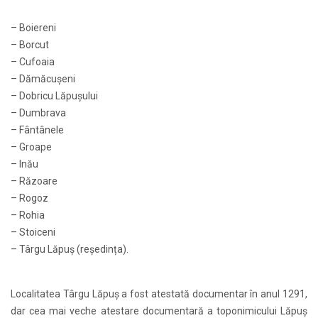
– Boiereni
– Borcut
– Cufoaia
– Dămăcușeni
– Dobricu Lăpușului
– Dumbrava
– Fântânele
– Groape
– Inău
– Răzoare
– Rogoz
– Rohia
– Stoiceni
– Târgu Lăpuș (reședința).
Localitatea Târgu Lăpuș a fost atestată documentar în anul 1291,
dar cea mai veche atestare documentară a toponimicului Lăpuș