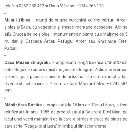
telefon 0262 380 412 și Florin Mârzac – 0744 765 110.
Munții Țibleș
– munți de origine vulcanică cu trei vârfuri: Arcer,
Țibleș și Bran, cu vegetație și trasee montane deosebite. Aici se
află Crucea de pe Țibleș – monument din piatra cu o înălțime de 5
m, dar și Cascada Arcer, Refugiul Arcer sau Grădinuța Fetei
Pădurii.
Casa Muzeu Etnografic
– amplasatǎ lângǎ biserica UNESCO din
satul Rogoz, expune o micǎ moștenire etnograficǎ din alte vremuri
a zonei: port popular, obiecte de artizanat din lemn, metal și lut,
diverse obiecte casnice. Pentru vizitare: Mârzac Călina – 0742 584
692.
Mănăstirea Rohiița
– amplasată la 16 km de Târgu Lăpuș, a fost
reînființată în anul 1985 de preotul satului Boiereni, Emil Man, pe
locul unei vechi mănăstiri de la care a rămas o cruce de piatră pe
care scrie “Roagă-te și lucră” în limbajul din acea vreme