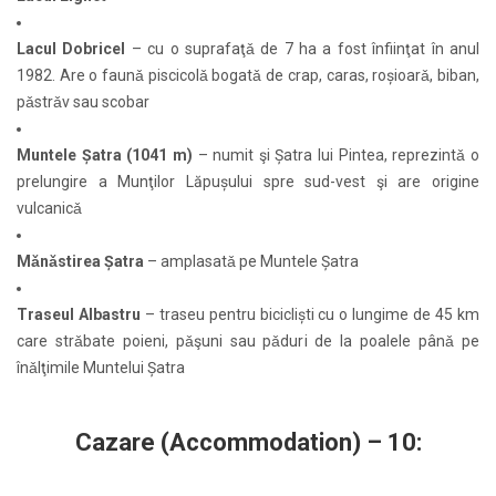
Lacul Dobricel
– cu o suprafaţǎ de 7 ha a fost înfiinţat în anul
1982. Are o faunǎ piscicolǎ bogatǎ de crap, caras, roșioarǎ, biban,
pǎstrǎv sau scobar
Muntele Șatra (1041 m)
– numit şi Șatra lui Pintea, reprezintǎ o
prelungire a Munţilor Lăpușului spre sud-vest şi are origine
vulcanicǎ
Mǎnǎstirea Șatra
– amplasatǎ pe Muntele Șatra
Traseul Albastru
– traseu pentru bicicliști cu o lungime de 45 km
care strǎbate poieni, pǎşuni sau pǎduri de la poalele pânǎ pe
înǎlţimile Muntelui Șatra
Cazare (Accommodation) – 10: