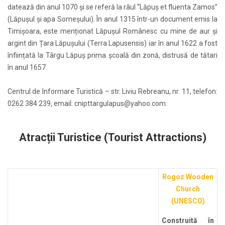
datează din anul 1070 și se referă la râul “Lăpuș et fluenta Zamos”
(Lăpușul și apa Someșului). În anul 1315 într-un document emis la
Timișoara, este menționat Lăpușul Românesc cu mine de aur și
argint din Țara Lăpușului (Terra Lapusensis) iar în anul 1622 a fost
înființată la Târgu Lăpuș prima școală din zonă, distrusă de tătari
în anul 1657.
Centrul de Informare Turistică – str. Liviu Rebreanu, nr. 11, telefon:
0262 384 239, email:
cnipttargulapus@yahoo.com
.
Atracții Turistice (Tourist Attractions)
Rogoz Wooden
Church
(UNESCO)
Construită în