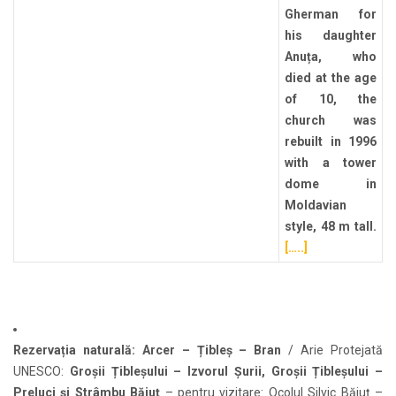
Gherman for
his daughter
Anuța, who
died at the age
of 10, the
church was
rebuilt in 1996
with a tower
dome in
Moldavian
style, 48 m tall.
[…..]
Rezervația naturală: Arcer – Țibleș – Bran
/ Arie Protejată
UNESCO:
Groșii Țibleșului – Izvorul Șurii, Groșii Țibleșului –
Preluci și Strâmbu Băiuț
– pentru vizitare: Ocolul Silvic Băiuț –