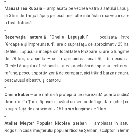
Mănăstirea Ruoaia
– amplasată pe vechea vatră a satului Lăpuș,
la 3 km de Târgu Lăpuș pe locul unei alte mănăstiri mai vechi care
a fost distrusă
Rezervația naturală “Cheile Lăpușului”
– localizatǎ între
“Groapele și Împreunături”, are o suprafațǎ de aproximativ 25 ha.
Defileul Lǎpușului începe din localitatea Rǎzoare și are o lungime
de 28 km, sfârșindu – se în apropierea localitǎții Remecioara.
Cheile Lǎpușului oferǎ posibilitatea practicǎrii de sporturi extreme:
rafting, pescuit sportiv, zonǎ de campare, aici trǎind barza neagrǎ,
pescǎrușul albastru și castorul.
Cheile Babei
– arie naturală protejată ce reprezintǎ poarta sudicǎ
de intrare în Țara Lăpușului, având un sector de îngustare (chei) cu
o suprafațǎ de aproximativ 15 ha și o lungime de 1 km
Atelier Meșter Popular Nicolae Șerban
– amplasat în satul
Rogoz, în casa meșterului popular Nicolae Șerban, sculptor în lemn