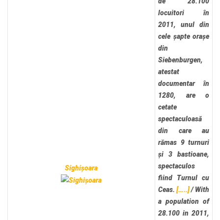
de 28.100
locuitori în
2011, unul din
cele șapte orașe
din
Siebenburgen,
atestat
documentar în
1280, are o
cetate
spectaculoasă
din care au
rămas 9 turnuri
și 3 bastioane,
spectaculos
Sighișoara
fiind Turnul cu
Ceas.
[…..]
/
With
a population of
28.100 in 2011,