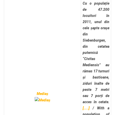
Cu o populație
de 47.200
locuitori în
2011, unul din
cele șapte orașe
din
Siebenburgen,
din cetatea
puternică
“Civitas
Mediensis” au
rămas 17 turnuri
și bastioane,
ziduri înalte de
peste 7 metri
Mediaș
sau 7 porți de
acces în cetate.
[…..]
/
With a
population of