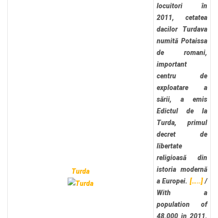
locuitori în
2011, cetatea
dacilor Turdava
numită Potaissa
de romani,
important
centru de
exploatare a
sării, a emis
Edictul de la
Turda, primul
decret de
libertate
religioasă din
istoria modernă
Turda
a Europei.
[…..]
/
With a
population of
48.000 in 2011,