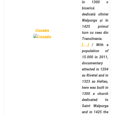
în 1300 o
biserică
dedicată sfintei
Walpurga și în
1425 primul
Cisnădie
turn cu ceas din
Transilvania.
[…..]
/
With a
population of
15.000 in 2011,
documentary
attested in 1204
as Rivetel and in
1323 as Heltau,
here was built in
1300 a church
dedicated to
Saint Walpurga
and in 1425 the