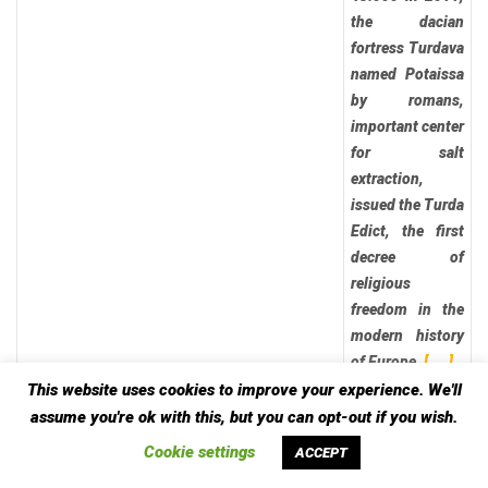
the dacian
fortress Turdava
named Potaissa
by romans,
important center
for salt
extraction,
issued the Turda
Edict, the first
To receive our best monthly deals
decree of
SUBSCRIBE TO THE NEWSLETTER
religious
freedom in the
modern history
of Europe.
[…..]
This website uses cookies to improve your experience. We'll
assume you're ok with this, but you can opt-out if you wish.
Zărnești
Cookie settings
ACCEPT
Cu 24.000