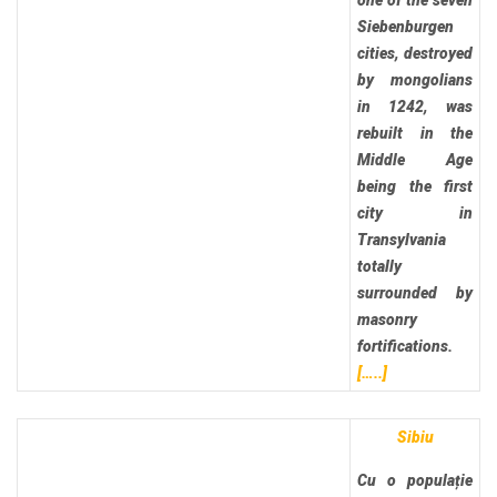
one of the seven
Siebenburgen
cities, destroyed
by mongolians
in 1242, was
rebuilt in the
Middle Age
being the first
city in
Transylvania
totally
surrounded by
masonry
fortifications.
[…..]
Sibiu
Cu o populație