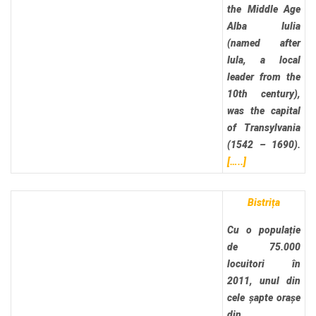
the Middle Age
Alba Iulia
(named after
Iula, a local
leader from the
10th century),
was the capital
of Transylvania
(1542 – 1690).
[…..]
Bistrița
Cu o populație
de 75.000
locuitori în
2011, unul din
cele șapte orașe
din