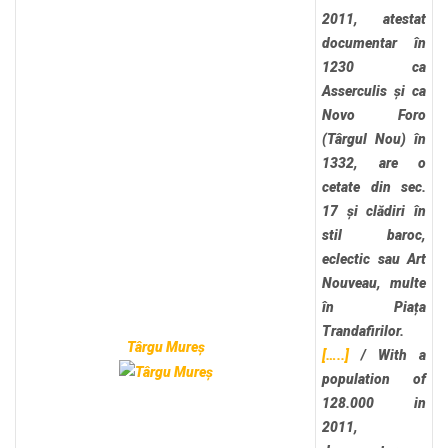
2011, atestat
documentar în
1230 ca
Asserculis și ca
Novo Foro
(Târgul Nou) în
1332, are o
cetate din sec.
17 și clădiri în
stil baroc,
eclectic sau Art
Nouveau, multe
în Piața
Trandafirilor.
Târgu Mureș
[…..]
/
With a
population of
128.000 in
2011,