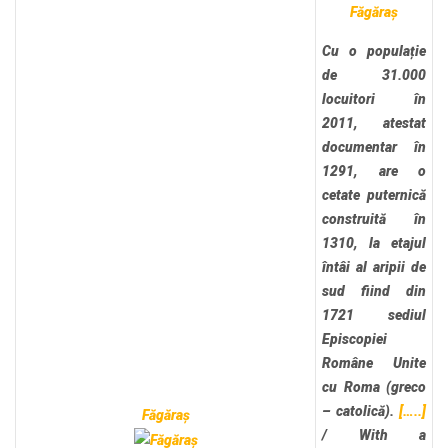
Făgăraș
Cu o populație
de 31.000
locuitori în
2011, atestat
documentar în
1291, are o
cetate puternică
construită în
1310, la etajul
întâi al aripii de
sud fiind din
1721 sediul
Episcopiei
Române Unite
cu Roma (greco
– catolică).
[…..]
Făgăraș
/
With a