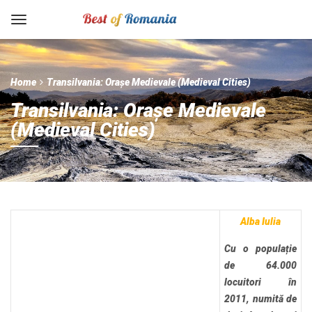
Home
Transilvania: Orașe Medievale (Medieval Cities)
Transilvania: Orașe Medievale
(Medieval Cities)
Alba Iulia
Cu o populație
de 64.000
locuitori în
2011, numită de