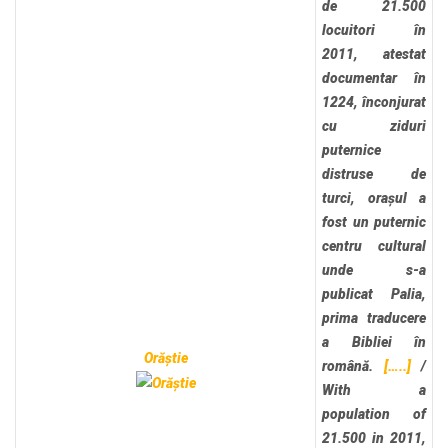
de 21.500
locuitori în
2011, atestat
documentar în
1224, înconjurat
cu ziduri
puternice
distruse de
turci, orașul a
fost un puternic
centru cultural
unde s-a
publicat Palia,
prima traducere
a Bibliei în
Orăștie
română.
[…..]
/
With a
population of
21.500 in 2011,