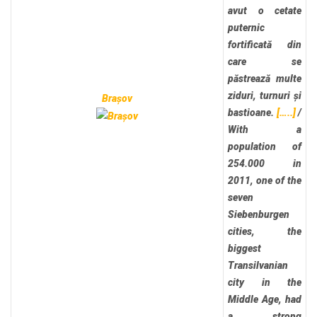
avut o cetate
puternic
fortificată din
care se
păstrează multe
ziduri, turnuri și
Brașov
bastioane.
[…..]
/
With a
population of
254.000 in
2011, one of the
seven
Siebenburgen
cities, the
biggest
Transilvanian
city in the
Middle Age, had
a strong