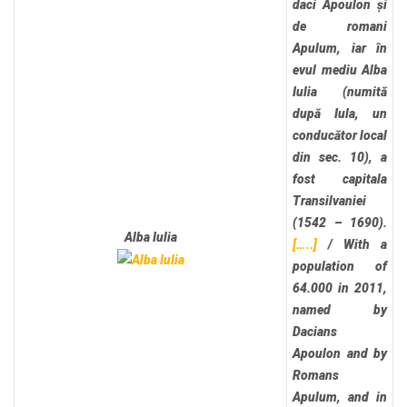
daci Apoulon și
de romani
Apulum, iar în
evul mediu Alba
Iulia (numită
după Iula, un
conducător local
din sec. 10), a
fost capitala
Transilvaniei
(1542 – 1690).
Alba Iulia
[…..]
/
With a
population of
64.000 in 2011,
named by
Dacians
Apoulon and by
Romans
Apulum, and in