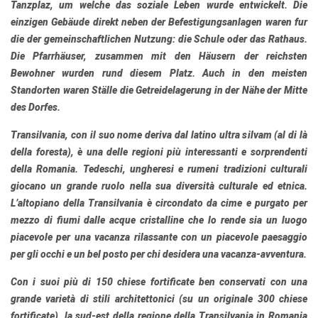
Tanzplaz, um welche das soziale Leben wurde entwickelt. Die
einzigen Gebäude direkt neben der Befestigungsanlagen waren fur
die der gemeinschaftlichen Nutzung: die Schule oder das Rathaus.
Die Pfarrhäuser, zusammen mit den Häusern der reichsten
Bewohner wurden rund diesem Platz. Auch in den meisten
Standorten waren Ställe die Getreidelagerung in der Nähe der Mitte
des Dorfes.
Transilvania
, con il suo nome deriva dal latino ultra silvam (al di là
della foresta), è una delle regioni più interessanti e sorprendenti
della Romania. Tedeschi, ungheresi e rumeni tradizioni culturali
giocano un grande ruolo nella sua diversità culturale ed etnica.
L’altopiano della Transilvania è circondato da cime e purgato per
mezzo di fiumi dalle acque cristalline che lo rende sia un luogo
piacevole per una vacanza rilassante con un piacevole paesaggio
per gli occhi e un bel posto per chi desidera una vacanza-avventura.
Con i suoi più di 150 chiese fortificate
ben conservati
con una
grande varietà di stili architettonici (su un originale 300 chiese
fortificate), la sud-est della regione della Transilvania in Romania