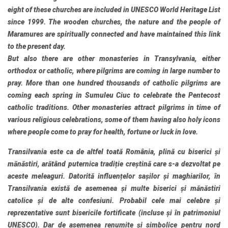
eight of these churches are included in
UNESCO
World Heritage List
since 1999. The wooden churches, the nature and the people of
Maramures are spiritually connected and have maintained this link
to the present day.
But also there are other monasteries in
Transylvania
, either
orthodox or catholic, where pilgrims are coming in large number to
pray. More than one hundred thousands of catholic pilgrims are
coming each spring in Sumuleu Ciuc to celebrate the Pentecost
catholic traditions. Other monasteries attract pilgrims in time of
various religious celebrations, some of them having also holy icons
where people come to pray for health, fortune or luck in love.
Transilvania
este ca de altfel toată România, plină cu biserici și
mănăstiri, arătând puternica tradiție creștină care s-a dezvoltat pe
aceste meleaguri. Datorită influențelor sașilor și maghiarilor, în
Transilvania
există de asemenea și multe biserici și mănăstiri
catolice și de alte confesiuni. Probabil cele mai celebre și
reprezentative sunt bisericile fortificate (incluse și în patrimoniul
UNESCO
). Dar de asemenea renumite și simbolice pentru nord