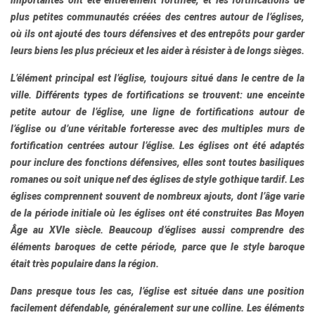
importantes ont été entièrement fortifiée, et les fortifications de
plus petites communautés créées des centres autour de l’églises,
où ils ont ajouté des tours défensives et des entrepôts pour garder
leurs biens les plus précieux et les aider à résister à de longs sièges.
L’élément principal est l’église, toujours situé dans le centre de la
ville. Différents types de fortifications se trouvent: une enceinte
petite autour de l’église, une ligne de fortifications autour de
l’église ou d’une véritable forteresse avec des multiples murs de
fortification centrées autour l’église. Les églises ont été adaptés
pour inclure des fonctions défensives, elles sont toutes basiliques
romanes ou soit unique nef des églises de style gothique tardif. Les
églises comprennent souvent de nombreux ajouts, dont l’âge varie
de la période initiale où les églises ont été construites Bas Moyen
Âge au XVIe siècle. Beaucoup d’églises aussi comprendre des
éléments baroques de cette période, parce que le style baroque
était très populaire dans la région.
Dans presque tous les cas, l’église est située dans une position
facilement défendable, généralement sur une colline. Les éléments