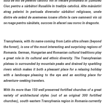
sută de mii de pelerini catolici vin în fiecare primăvară în Șumuleu
Ciuc pentru a sărbători Rusaliile în tradiția catolică. Alte mănăstiri
atrag pelerini în perioada diverselor sărbători religioase, unele
dintre ele având de asemenea icoane sfinte la care oamnenii vin să
se roage pentru sănătate, succces în afaceri sau noroc în dragoste.
Transylvania
, with its name coming from Latin ultra silvam (beyond
the forest), is one of the most interesting and surprising regions of
Romania. German, Hungarian and Romanian cultural traditions play
a great role in its cultural and ethnic diversity. The Transylvanian
plateau is surrounded by mountain peaks and drained by sparkling
rivers which makes it both a pleasant place for a relaxing holiday
with a landscape pleasing to the eye and an exciting place for
adventure-seeking travelers.
With its more than 150 well preserved
fortified churches
of a great
variety of architectural styles (out of an original 300 fortified
churches), south-eastern Transylvania region in Romania currently