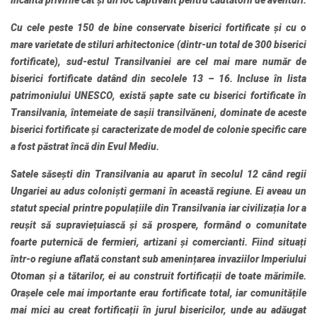
încântă privirile cât și un loc captivant pentru căutătorii de aventuri.
Cu cele peste 150 de bine conservate biserici fortificate și cu o
mare varietate de stiluri arhitectonice (dintr-un total de 300 biserici
fortificate), sud-estul Transilvaniei are cel mai mare număr de
biserici fortificate datând din secolele 13 – 16. Incluse în lista
patrimoniului
UNESCO
, există
șapte sate cu biserici fortificate în
Transilvania, întemeiate de sașii transilvăneni
, dominate de aceste
biserici fortificate
și caracterizate de model de colonie specific care
a fost păstrat încă din Evul Mediu.
Satele săsești din Transilvania au aparut în secolul 12 când regii
Ungariei au adus coloniști germani în această regiune. Ei aveau un
statut special printre populațiile din Transilvania iar civilizația lor a
reușit să supraviețuiască și să prospere, formând o comunitate
foarte puternică de fermieri, artizani și comercianti. Fiind situați
într-o regiune aflată constant sub amenințarea invaziilor Imperiului
Otoman și a tătarilor, ei au construit fortificații de toate mărimile.
Orașele cele mai importante erau fortificate total, iar comunitățile
mai mici au creat fortificații în jurul bisericilor, unde au adăugat