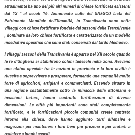
attualmente ha uno dei più alti numeri di chiese fortificata esistenti
dal 13 ° al secoli 16. Annunciato sulle del
UNESCO
Lista del
Patrimonio Mondiale dell’Umanità,
in Transilvania sono sette
villaggi con chiese fortificate fondate dai sassoni della Transilvania
, dominata da loro chiese fortificate e caratterizzato da un modello
insediativo specifico che sono stati conservati dal tardo Medioevo.
I villaggi sassoni della Transilvania
è apparso nel XII secolo quando
le re d’Ungheria si stabilirono coloni tedeschi nella zona. Avevano
uno status speciale tra le nazioni in provincia e la loro civiltà è
riuscita a sopravvivere e prosperare, formando una comunità molto
forte di agricoltori, artigiani e commercianti. Essendo situato in
una regione costantemente sotto la minaccia della ottomano e
invasioni tartare, hanno costruito fortificazioni di diverse
dimensioni. Le città più importanti sono stati completamente
fortificato, e le fortificazioni piccole comunità create centrato
intorno alla chiesa, dove hanno aggiunto torri difensive e
magazzini per mantenere i loro beni più preziosi e per aiutarli a
resistere a lunghi assedi.