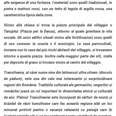
alle esigenze di una fortezza. I materiali sono quelli tradizionali, in
pietra e mattoni rossi, con un tetto di tegole di argilla rossa, una
caratteristica tipica della zona.
Vicino alla chiesa si trova la piazza principale del villaggio o
Tanzplaz (Piazza per la Danza), attorno al quale gravitava la vita
sociale. Gli unici edifici situati vicino alle fortificazioni sono quelli
di uso comune: la scuola o il municipio. Le case parrocchiali,
insieme con le case dei più ricchi abitanti del villaggio, si trovavano
intorno a questa piazza. Inoltre nella maggior parte dei siti, stalle
per deposito di grano si trovano vicino al centro del villaggio.
Transilvania
, al cărei nume vine din latinescul ultra silvam (dincolo
de pădure), este una din cele mai interesante și surprinzătoare
regiuni din România. Tradițiile culturale ale germanilor, ungurilor și
românilor joacă un rol important în diversitatea etnică și culturală
de aici. Platoul Transilvaniei este înconjurat de vârfuri de munți și
brăzdat de râuri tumultoase care fac această regiune atât un loc
minunat potrivit pentru o vacanță relaxantă cu peisaje care îți