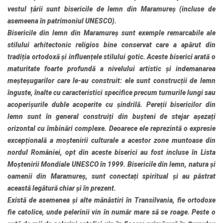
vestul țării sunt bisericile de lemn din Maramureș (incluse de
asemeena în patrimoniul
UNESCO
).
Bisericile din lemn din Maramureș sunt exemple remarcabile ale
stilului arhitectonic religios bine conservat care a apărut din
tradiția ortodoxă și influențele stilului gotic. Aceste biserici arată o
maturitate foarte profundă a nivelului artistic și indemanarea
meșteșugarilor care le-au construit: ele sunt construcții de lemn
înguste, înalte cu caracteristici specifice precum turnurile lungi sau
acoperișurile duble acoperite cu șindrilă. Pereții bisericilor din
lemn sunt în general construiți din bușteni de stejar așezați
orizontal cu îmbinări complexe. Deoarece ele reprezintă o expresie
excepțională a moștenirii culturale a acestor zone muntoase din
nordul României, opt din aceste biserici au fost incluse în Lista
Moștenirii Mondiale
UNESCO
în 1999. Bisericile din lemn, natura și
oamenii din Maramureș, sunt conectați spiritual și au păstrat
această legătură chiar și în prezent.
Există de asemenea și alte mănăstiri în
Transilvania
, fie ortodoxe
fie catolice, unde pelerinii vin în număr mare să se roage. Peste o