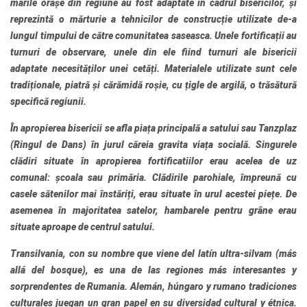
marile orașe din regiune au fost adaptate în cadrul bisericilor, și
reprezintă o mărturie a tehnicilor de construcție utilizate de-a
lungul timpului de către comunitatea saseasca. Unele fortificații au
turnuri de observare, unele din ele fiind turnuri ale bisericii
adaptate necesităților unei cetăți. Materialele utilizate sunt cele
tradiționale, piatră și cărămidă roșie, cu țigle de argilă, o trăsătură
specifică regiunii.
În apropierea bisericii se afla piața principală a satului sau Tanzplaz
(Ringul de Dans) în jurul căreia gravita viața socială. Singurele
clădiri situate în apropierea fortificatiilor erau acelea de uz
comunal: școala sau primăria. Clădirile parohiale, împreună cu
casele sătenilor mai înstăriți, erau situate în urul acestei piețe. De
asemenea în majoritatea satelor, hambarele pentru grâne erau
situate aproape de centrul satului.
Transilvania
, con su nombre que viene del latín ultra-silvam (más
allá del bosque), es una de las regiones más interesantes y
sorprendentes de Rumania. Alemán, húngaro y rumano tradiciones
culturales juegan un gran papel en su diversidad cultural y étnica.