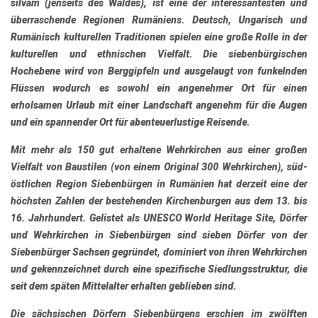
silvam (jenseits des Waldes), ist eine der interessantesten und
überraschende Regionen Rumäniens. Deutsch, Ungarisch und
Rumänisch kulturellen Traditionen spielen eine große Rolle in der
kulturellen und ethnischen Vielfalt. Die siebenbürgischen
Hochebene wird von Berggipfeln und ausgelaugt von funkelnden
Flüssen wodurch es sowohl ein angenehmer Ort für einen
erholsamen Urlaub mit einer Landschaft angenehm für die Augen
und ein spannender Ort für abenteuerlustige Reisende.
Mit mehr als 150 gut erhaltene
Wehrkirchen
aus einer großen
Vielfalt von Baustilen (von einem Original 300 Wehrkirchen), süd-
östlichen Region Siebenbürgen in Rumänien hat derzeit eine der
höchsten Zahlen der bestehenden Kirchenburgen aus dem 13. bis
16. Jahrhundert. Gelistet als
UNESCO
World Heritage Site,
Dörfer
und Wehrkirchen in Siebenbürgen
sind
sieben Dörfer von der
Siebenbürger Sachsen gegründet
, dominiert von ihren Wehrkirchen
und gekennzeichnet durch eine spezifische Siedlungsstruktur, die
seit dem späten Mittelalter erhalten geblieben sind.
Die
sächsischen Dörfern Siebenbürgens
erschien im zwölften