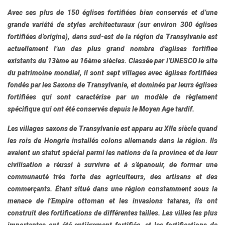
Avec ses plus de 150
églises fortifiées
bien conservés et d’une
grande variété de styles architecturaux (sur environ 300 églises
fortifiées d’origine), dans sud-est de la région de Transylvanie est
actuellement l’un des plus grand nombre d’eglises fortifiee
existants du 13ème au 16ème siècles.
Classée par l’UNESCO
le site
du patrimoine mondial, il sont
sept villages avec églises fortifiées
fondés par les Saxons de Transylvanie
, et dominés par leurs églises
fortifiées qui sont caractérise par un modèle de règlement
spécifique qui ont été conservés depuis le Moyen Age tardif.
Les villages saxons de
Transylvanie
est apparu au XIIe siècle quand
les rois de Hongrie installés colons allemands dans la région. Ils
avaient un statut spécial parmi les nations de la province et de leur
civilisation a réussi à survivre et à s’épanouir, de former une
communauté très forte des agriculteurs, des artisans et des
commerçants. Étant situé dans une région constamment sous la
menace de l’Empire ottoman et les invasions tatares, ils ont
construit des fortifications de différentes tailles. Les villes les plus