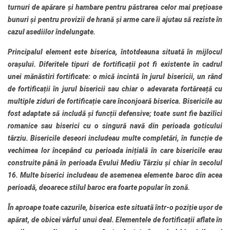
turnuri de apărare și hambare pentru păstrarea celor mai prețioase
bunuri și pentru provizii de hrană și arme care îi ajutau să reziste în
cazul asediilor îndelungate.
Principalul element este biserica, întotdeauna situată în mijlocul
orașului. Diferitele tipuri de fortificații pot fi existente în cadrul
unei mănăstiri fortificate: o mică incintă în jurul bisericii, un rând
de fortificații în jurul bisericii sau chiar o adevarata fortăreață cu
multiple ziduri de fortificație care înconjoară biserica. Bisericile au
fost adaptate să includă și funcții defensive; toate sunt fie bazilici
romanice sau biserici cu o singură navă din perioada goticului
târziu. Bisericile deseori includeau multe completări, în funcție de
vechimea lor începând cu perioada inițială în care bisericile erau
construite până în perioada Evului Mediu Târziu și chiar în secolul
16. Multe biserici includeau de asemenea elemente baroc din acea
perioadă, deoarece stilul baroc era foarte popular în zonă.
În aproape toate cazurile, biserica este situată într-o poziție ușor de
apărat, de obicei vârful unui deal. Elementele de fortificații aflate în