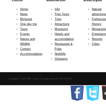
Home
Info
Natural
News
Free Tours
attraction
Blogspot
Trips
Fortresse
One day trip
Attractions
History
Tours
Museums
Monasteri
Events
Hotels and
Entertain
Nature and
accomodation
Resorts
Wildlife
Restaurant &
Cities
Contact
Pubs
Accommodation
Nightlife
Shopping
Copyright © 2014 AMC Travel, All rights reserved. 0740.300.003