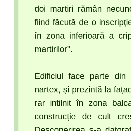
doi martiri rămân necun
fiind făcută de o inscrip
în zona inferioară a crip
martirilor”.
Edificiul face parte din 
nartex, și prezintă la faț
rar intilnit în zona ba
construcție de cult cre
Descoperirea s-a datorat 