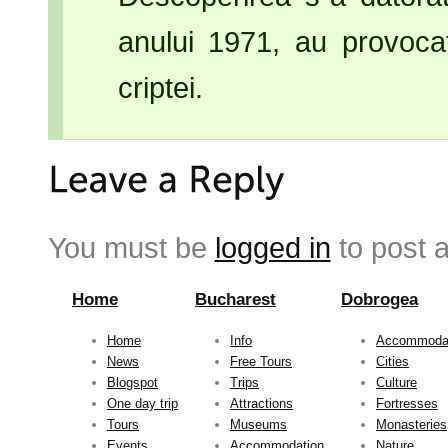
anului 1971, au provocat
criptei.
You must be
logged in
to post 
Home
Bucharest
Dobrogea
Home
Info
Accommoda
News
Free Tours
Cities
Blogspot
Trips
Culture
One day trip
Attractions
Fortresses
Tours
Museums
Monasteries
Events
Accommodation
Nature