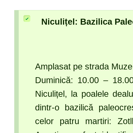
Niculițel: Bazilica Pa
Amplasat pe strada Muzeul
Duminică: 10.00 – 18.00
Niculițel, la poalele deal
dintr-o bazilică paleocr
celor patru martiri: Zot