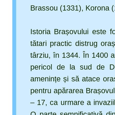
Brassou (1331), Korona (
Istoria Brașovului este f
tătari practic distrug or
târziu, în 1344. În 1400 a
pericol de la sud de D
amenințe și să atace orașu
pentru apărarea Brașovulu
– 17, ca urmare a invazii
O parte semnificativă din