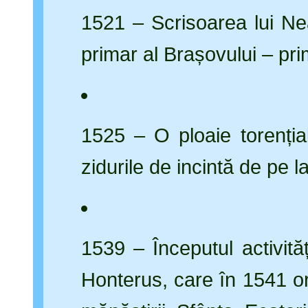
1521 – Scrisoarea lui N
primar al Brașovului – pr
1525 – O ploaie torenția
zidurile de incintă de pe l
1539 – Începutul activită
Honterus, care în 1541 o