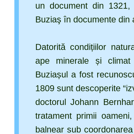
un document din 1321, d
Buziaş în documente din 
Datorită condițiilor natu
ape minerale și climat
Buziașul a fost recunoscu
1809 sunt descoperite “iz
doctorul Johann Bernhar
tratament primii oameni
balnear sub coordonarea 