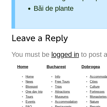
Băi de plante
You must be
logged in
to post 
Home
Bucharest
Dobrogea
Home
Info
Accommoda
News
Free Tours
Cities
Blogspot
Trips
Culture
One day trip
Attractions
Fortresses
Tours
Museums
Monasteries
Events
Accommodation
Nature
FAQ
Restaurants
Resorts