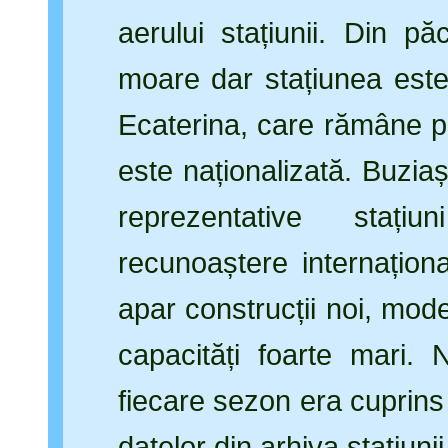
aerului stațiunii. Din 
moare dar stațiunea este 
Ecaterina, care rămâne pr
este naționalizată. Buzia
reprezentative staț
recunoaștere internaționa
apar construcții noi, mod
capacități foarte mari. N
fiecare sezon era cuprin
datelor din arhiva stațiuni