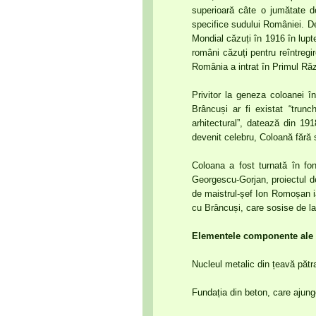
superioară câte o jumătate d
specifice sudului României. De
Mondial căzuți în 1916 în luptel
români căzuți pentru reîntreg
România a intrat în Primul Ră
Privitor la geneza coloanei în
Brâncuși ar fi existat “trunc
arhitectural”, datează din 1
devenit celebru, Coloană fără 
Coloana a fost turnată în fon
Georgescu-Gorjan, proiectul de
de maistrul-șef Ion Romoșan ia
cu Brâncuși, care sosise de la
Elementele componente ale 
Nucleul metalic din țeavă pătr
Fundația din beton, care ajung