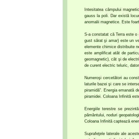
Intesitatea câmpului magnetic
gauss la poli. Dar există loc
anomalii magnetice. Este foart
S-a constatat că Terra este o g
gust sărat şi amar) este un ve
elemente chimice distribuite ne
este amplificat atât de partic
geomagnetic), cât şi de electri
de curent electric teluric, dator
Numeroşi cercetători au consta
laturile bazei şi care se inter
piramidă”. Energia emanată de 
piramidei. Coloana Infinită est
Energiile terestre se prezint
pământului, noduri geopatologi
Coloana Infinită captează energ
Suprafeţele laterale ale acest