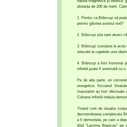
natură magnetică şi telurică, 
distanţa de 200 de metri. Cate
1. Pentru ca Brâncuşi să poată
permis găsirea acestui nod?
2. Brâncuşi ştia oare atunci c
3. Brâncuşi cunoştea la acea v
retezate la capetele unui diam
4. Brâncuşi a fost înzestrat ş
infinită poate fi asemuită cu o s
Pe de alta parte, un cercetato
energetice, fizicianul Strat
masuratori au fost efectuate 
Coloana Infinită trebuia demont
Tinand cont de situatia conju
dezmembrarea complexului Branc
a fi demontata, pe care a depu
titlul “Lacrima Brancusi” pe c