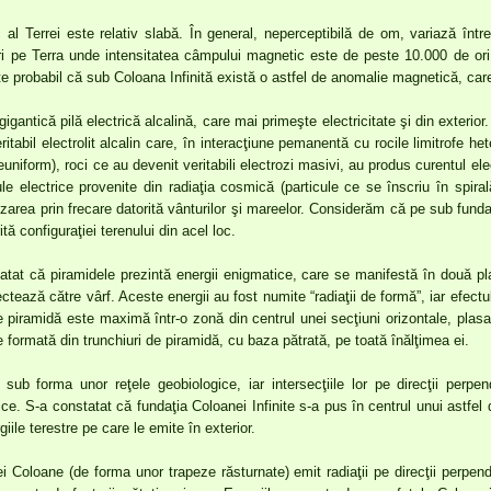
 al Terrei este relativ slabă. În general, neperceptibilă de om, variază înt
uri pe Terra unde intensitatea câmpului magnetic este de peste 10.000 de or
e probabil că sub Coloana Infinită există o astfel de anomalie magnetică, ca
igantică pilă electrică alcalină, care mai primeşte electricitate şi din exterio
ritabil electrolit alcalin care, în interacţiune pemanentă cu rocile limitrofe
uniform), roci ce au devenit veritabili electrozi masivi, au produs curentul elec
ule electrice provenite din radiaţia cosmică (particule ce se înscriu în spiral
zarea prin frecare datorită vânturilor şi mareelor. Considerăm că pe sub fundaţ
ită configuraţiei terenului din acel loc.
tat că piramidele prezintă energii enigmatice, care se manifestă în două pla
sectează către vârf. Aceste energii au fost numite “radiaţii de formă”, iar efect
piramidă este maximă într-o zonă din centrul unei secţiuni orizontale, plasa
e formată din trunchiuri de piramidă, cu baza pătrată, pe toată înălţimea ei.
ă sub forma unor reţele geobiologice, iar intersecţiile lor pe direcţii perp
ce. S-a constatat că fundaţia Coloanei Infinite s-a pus în centrul unui astfel 
iile terestre pe care le emite în exterior.
ei Coloane (de forma unor trapeze răsturnate) emit radiaţii pe direcţii perpen