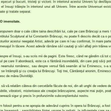
eşecuri şi bucurii, tristeţi şi victorii. În interiorul acestui Univers îşi desfăş
ui, el însuşi trăieşte în interiorul unui alt Univers. Între aceste Universuri ex
ate şi tratate separat.
 O imensitate.
propunem doar o cale către taina descifrării lui, cale pe care Brâncuşi a mers 
amblului Sculptural al lui Constantin Brâncuşi, nu poate fi descris decât ca o par
turilor acestui neegalat Artist, adevăr pe care ni l-au confirmat, în mare parte
mesajul în tăcere. Acest adevăr rămâne să-l cautaţi şi să-l aflaţi prin trăirea 
espre el însuşi, s-au scris mii de pagini. Este firesc, când ne gândim că to
iul pe care îl abordează, este ca o fântână insondabilă, din care poţi să-ţi po
mii neamului românesc, sau despre versul fără seamăn al lui Eminescu, s-a 
 se întâmplă şi cu creaţia lui Brâncuşi. Toţi trei, Cântăreţul anonim, Eminesc
esc de mâna Divinităţii.
 să vă relatăm câteva din cercetările făcute de noi, din alt unghi de vedere de
btile, vibratorii, misterioase ale creaţiei brâncuşiene, aspecte mai puţin, po
perează sigur şi precis în profunzimile subconştientului nostru.
 folosit pentru a ne apropia de adevărul cuprins în opera lui Brâncuşi, a fost
e înseamnă : sensibilitatea fiinţei umane la radiaţii, la influienţele care se