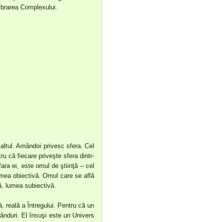
mbrarea Complexului.
 altul. Amândoi privesc sfera. Cel
u că fiecare priveşte sfera dintr-
ra ei, este omul de ştiinţă – cel
umea obiectivă. Omul care se află
lă, lumea subiectivă.
, reală a Întregului. Pentru că un
ânduri. El însuşi este un Univers