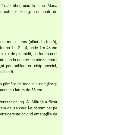
 în aer liber, unic în lume: Masa
 în exterior. Energiile emanate de
in metal feros (plăci din fontă),
e forma 1 – 2 – 4, unde 1 = 45 cm
chiului de piramidă, de forma unui
xate cap la cap pe un miez central
ţat prin sablare cu nisip special,
ridicată.
 la pământ de tancurile nemţilor şi
ateral cu latura de 33 cm.
ersitar dr. ing. A. Măruţă a făcut
ştem cauza care l-a determinat pe
nsiderente privind emanaţiile de