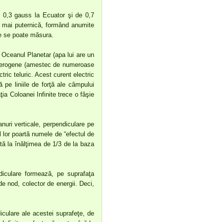
re 0,3 gauss la Ecuator şi de 0,7
i mai puternică, formând anumite
re se poate măsura.
r. Oceanul Planetar (apa lui are un
 heterogene (amestec de numeroase
tric teluric. Acest curent electric
ă pe liniile de forţă ale câmpului
ia Coloanei Infinite trece o fâşie
nuri verticale, perpendiculare pe
ul lor poartă numele de “efectul de
tă la înălţimea de 1/3 de la baza
endiculare formează, pe suprafaţa
de nod, colector de energii. Deci,
diculare ale acestei suprafeţe, de