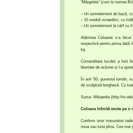
“Mărgelele” (cum le numea Brân
– Un semielement de bază, cu
– 15 moduli octaedrici, cu înă
– Un semielement la vârf cu î
Alămirea Coloanei s-a făcut 
respectivă pentru prima dată î
kg.
Comanditara lucrării a fost A
libertate de acțiune și l-a ajuta
În anii ’50, guvernul român, s
de sculptură burgheză. Cu toat
Sursa: Wikipedia (http://ro.wik
Coloana Infinită emite pe o 
Conform unor masuratori radi
noua sau luna plina. Cea mai pu