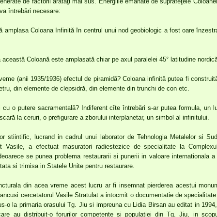
generate de factorii arătaţi mai sus. Energiile emanate de suprafeţele Coloanei
va întrebări necesare:
 amplasa Coloana Infinită în centrul unui nod geobiologic a fost oare înzestrat
ă această Coloană este amplasată chiar pe axul paralelei 45° latitudine nordic
eme (anii 1935/1936) efectul de piramidă? Coloana infinită putea fi construit
etru, din elemente de clepsidră, din elemente din trunchi de con etc.
i cu o putere sacramentală? Indiferent cîte întrebări s-ar putea formula, un 
cară la ceruri, o prefigurare a zborului interplanetar, un simbol al infinitului.
r stiintific, lucrand in cadrul unui laborator de Tehnologia Metalelor si Sudu
ulat Vasile, a efectuat masuratori radiestezice de specialitate la Comple
deoarece se punea problema restaurarii si punerii in valoare internationala 
ata si trimisa in Statele Unite pentru restaurare.
ncturala din acea vreme acest lucru ar fi insemnat pierderea acestui monum
usi cercetatorul Vasile Stratulat a intocmit o documentatie de specialitate 
s-o la primaria orasului Tg. Jiu si impreuna cu Lidia Birsan au editat in 1994
are au distribuit-o forurilor competente si populatiei din Tg. Jiu, in scopul