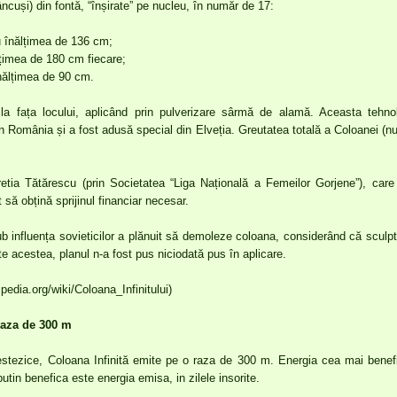
cuși) din fontă, “înșirate” pe nucleu, în număr de 17:
 înălțimea de 136 cm;
lțimea de 180 cm fiecare;
nălțimea de 90 cm.
la fața locului, aplicând prin pulverizare sârmă de alamă. Aceasta tehnol
n România și a fost adusă special din Elveția. Greutatea totală a Coloanei (n
retia Tătărescu (prin Societatea “Liga Națională a Femeilor Gorjene”), care 
t să obțină sprijinul financiar necesar.
ub influența sovieticilor a plănuit să demoleze coloana, considerând că sculpt
e acestea, planul n-a fost pus niciodată pus în aplicare.
ipedia.org/wiki/Coloana_Infinitului)
raza de 300 m
estezice, Coloana Infinită emite pe o raza de 300 m. Energia cea mai bene
tin benefica este energia emisa, in zilele insorite.