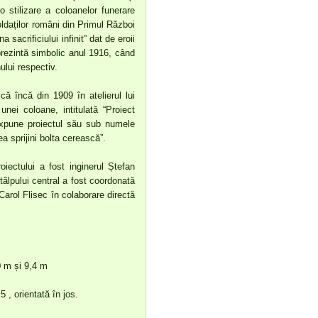
 stilizare a coloanelor funerare
oldaților români din Primul Război
sacrificiului infinit” dat de eroii
rezintă simbolic anul 1916, când
lui respectiv.
că încă din 1909 în atelierul lui
nei coloane, intitulată “Proiect
 expune proiectul său sub numele
a sprijini bolta cerească”.
iectului a fost inginerul Ștefan
âlpului central a fost coordonată
arol Flisec în colaborare directă
0 m și 9,4 m
, orientată în jos.