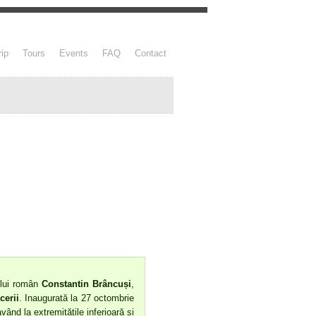
rip
Tours
Events
FAQ
Contact
ului român
Constantin Brâncuși
,
cerii
. Inaugurată la 27 octombrie
ând la extremitățile inferioară și