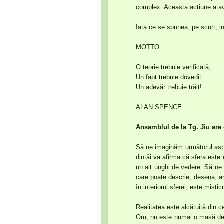
complex. Aceasta actiune a av
Iata ce se spunea, pe scurt, i
MOTTO:
O teorie trebuie verificată,
Un fapt trebuie dovedit
Un adevăr trebuie trăit!
ALAN SPENCE
Ansamblul de la Tg. Jiu are 
Să ne imaginăm următorul aspect
dintâi va afirma că sfera este
un alt unghi de vedere. Să ne 
care poate descrie, desena, an
în interiorul sferei, este misti
Realitatea este alcătuită din 
Om, nu este numai o masă de o