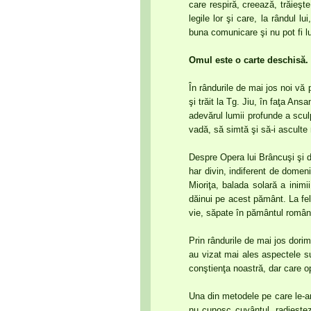
care respiră, creează, trăieşte 
legile lor şi care, la rândul l
buna comunicare şi nu pot fi lu
Omul este o carte deschisă.
În rândurile de mai jos noi vă 
şi trăit la Tg. Jiu, în faţa Ans
adevărul lumii profunde a sculp
vadă, să simtă şi să-i asculte 
Despre Opera lui Brâncuşi şi d
har divin, indiferent de domen
Mioriţa, balada solară a ini
dăinui pe acest pământ. La fel
vie, săpate în pământul român
Prin rândurile de mai jos dorim
au vizat mai ales aspectele su
conştienţa noastră, dar care o
Una din metodele pe care le-am
nu cunosc cuvântul, radiestezi