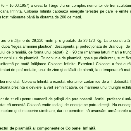
76 – 16.03.1957) a creat la Târgu Jiu un complex nemuritor de trei sculpturi
oloana Infinită. Coloana Infinită captează energiile terestre pe care le emite
au fost măsurate până la distanţa de 200 de metri.
 are o înălţime de 29,330 metri şi o greutate de 29,173 Kg. Este construită d
 după “legea armoniei plastice”, descoperită şi perfecţionată de Brâncuşi, d
iului de piramidă, de forma unui pătrat), 2 = 90 cm (mărimea laturii mari a trun
 trunchiului de piramidă. Trunchiurile de piramidă, goale pe dinăuntru, sunt fi
uniformă pe toată înălţimea Coloanei Infinite. Exteriorul Coloanei a fost cură
straturi de praf metalic, unul de zinc şi celălalt de alamă, la o temperatură mai 
zboi mondial, Coloana Infinită a rezistat eforturilor zadarnice de a fi doborâtă
coloana prezintă o deviere la vârf semnificativă, de mărimea unui triunghi echil
ct de studiu pentru oamenii de ştiinţă din ţara noastră. Astfel, profesorul univ
tat că această Coloană emite radiaţii de energie pe patru direcţii. Nu cunoa
ercetare şi descoperire uimitoare, dar ne permitem să avansăm următoarele co
efectul de piramidă al componentelor Coloanei Infinită