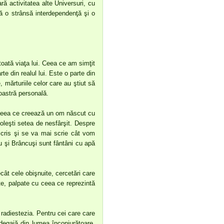
oară activitatea alte Universuri, cu
istă o strânsă interdependenţă şi o
toată viaţa lui. Ceea ce am simţit
te din realul lui. Este o parte din
, mărturiile celor care au ştiut să
voastră personală.
t ceea ce creează un om născut cu
toleşti setea de nesfârşit. Despre
scris şi se va mai scrie cât vom
u şi Brâncuşi sunt fântâni cu apă
cât cele obişnuite, cercetări care
ate, palpate cu ceea ce reprezintă
 radiestezia. Pentru cei care care
 degajă din lumea înconjurătoare.