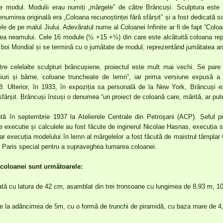
e modul. Modulii erau numiți „mărgele” de către Brâncuși. Sculptura este o
numirea originală era „Coloana recunoștinței fără sfârșit” și a fost dedicată s
e de pe malul Jiului. Adevăratul nume al Coloanei Infinite ar fi de fapt “Coloana 
irea neamului. Cele 16 module (½ +15 +½) din care este alcătuită coloana rep
zboi Mondial și se termină cu o jumătate de modul, reprezentând jumătatea anu
tre celelalte sculpturi brâncușiene, proiectul este mult mai vechi. Se pare 
hiuri și bârne, coloane truncheate de lemn”, iar prima versiune expusă a u
918. Ulterior, în 1933, în expoziția sa personală de la New York, Brâncuși
sfârșit. Brâncuși însuși o denumea “un proiect de coloană care, mărită, ar pute
tă în septembrie 1937 la Atelierele Centrale din Petroșani (ACP). Șeful pro
 executie și calculele au fost făcute de inginerul Nicolae Hasnas, execuția st
r execuția modelului în lemn al mărgelelor a fost făcută de maistrul tâmplar C
 Paris special pentru a supraveghea turnarea coloanei.
coloanei sunt următoarele:
ată cu latura de 42 cm, asamblat din trei tronsoane cu lungimea de 8,93 m, 1
e la adâncimea de 5m, cu o formă de trunchi de piramidă, cu baza mare de 4,5 