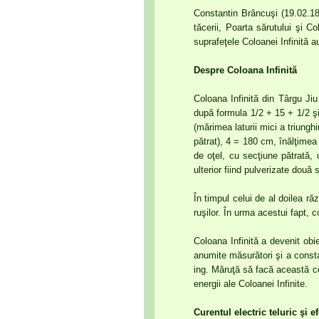
Constantin Brâncuşi (19.02.18
tăcerii, Poarta sărutului şi C
suprafeţele Coloanei Infinită 
Despre Coloana Infinită
Coloana Infinită din Târgu Jiu
după formula 1/2 + 15 + 1/2 şi
(mărimea laturii mici a triungh
pătrat), 4 = 180 cm, înălţimea
de oţel, cu secţiune pătrată, 
ulterior fiind pulverizate două 
În timpul celui de al doilea ră
ruşilor. În urma acestui fapt, 
Coloana Infinită a devenit obie
anumite măsurători şi a consta
ing. Măruţă să facă această c
energii ale Coloanei Infinite.
Curentul electric teluric şi 