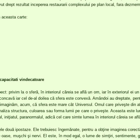
ut drept rezultat inceperea restaurarii complexului pe plan local, fara dezme
n aceasta carte:
capacitati vindecatoare
: privim la o sferă, în interiorul căreia se află un om, iar în exteriorul ei un
 concavă iar cel de-al doilea că sfera este convexă. Amândoi au dreptate, pentr
imaginăm, acum, că sfera este mare cât Universul. Omul care priveşte din afa
aliza structura, culoarea sau forma lumii pe care o priveşte. Aceasta este l
cul, iniţiatul, paranormalul, adică cel care simte lumea în interiorul căreia se af
cele două ipostaze. Ele trebuiesc îngemănate, pentru a obţine imaginea corectă
ase, muşchi şi nervi. El este, în mod egal, o lume de simţiri, sentimente, g