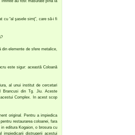
 Infinite au fost măsurate pînă la
 cu “al şasele simţ”, care să-i fi
ă?
ă din elemente de sfere metalice,
lucru este sigur: această Coloană
ra, al unui institut de cercetari
xul Brancusi din Tg. Jiu. Aceste
a acestui Complex. In acest scop
ent original. Pentru a impiedica
pentru restaurarea coloanei, fara
, in editura Kogaion, o brosura cu
 impiedicarii distrugerii acestui