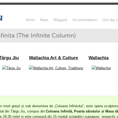
Home
News
Blogspot
Accommodation
One day t
Târgu Jiu
Wallachia Art & Culture
Wallachia
în mod greșit și sub denumirea de „Coloana Infinitului”, este opera sculptor
al din Târgu Jiu, compus din
Coloana Infinită, Poarta sărutului și Masa tă
e 29,35 metri și este compusă din 15 moduli octaedrici suprapuși, respectiv av