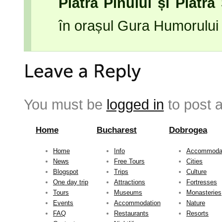
Piatra Pinului și Piat
în orașul Gura Humorului
You must be
logged in
to post 
Home
Bucharest
Dobrogea
Home
Info
Accommoda
News
Free Tours
Cities
Blogspot
Trips
Culture
One day trip
Attractions
Fortresses
Tours
Museums
Monasteries
Events
Accommodation
Nature
FAQ
Restaurants
Resorts