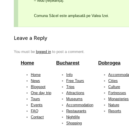
– Ieud (reședința).
Comuna Săcel este amplasată pe Valea Izei.
You must be
logged in
to post a comment.
Home
Bucharest
Dobrogea
Home
Info
Accommoda
News
Free Tours
Cities
Blogspot
Trips
Culture
One day trip
Attractions
Fortresses
Tours
Museums
Monasteries
Events
Accommodation
Nature
FAQ
Restaurants
Resorts
Contact
Nightlife
Shopping